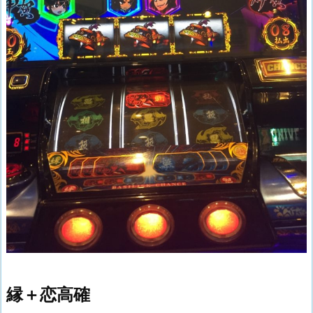
縁＋恋高確