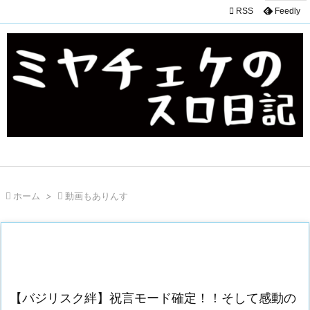

RSS
Feedly

ホーム
>

動画もありんす
【バジリスク絆】祝言モード確定！！そして感動の