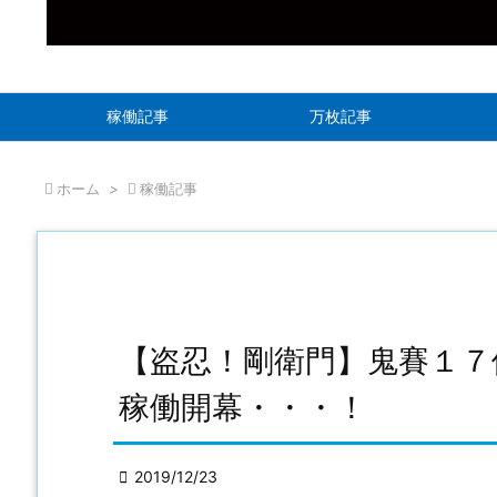
稼働記事
万枚記事

ホーム
>

稼働記事
【盗忍！剛衛門】鬼賽１７
稼働開幕・・・！

2019/12/23