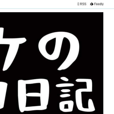

RSS
Feedly