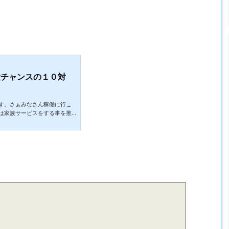
大チャンスの１０対
・
す。さぁみなさん稼働に行こ
は家族サービスをする事を推
疎遠になっていた女友達から
３年ぶりくらいだったのでなん
にいなかった？ｗ」え！？驚
。聞いてみると〇ハン近くで
との事。これはひじょ～にま