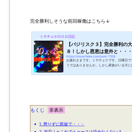
完全勝利しそうな前回稼働はこちら↓
ミヤチェケのスロ日記
【バジリスク３】完全勝利の
８！しかし恩恵は意外と・・
https://miyacheke.com/post-7326
お疲れさまです。ミヤチェケです。日曜日で
うではありませんか。しかし家族がいる方に
奨します。さて、昨日の出来事なんですけど
久し振りにLINEが来ました。もうかれこれ
だろう？と思って見てみると「さっき〇ハン
きました。さっきまで〇ハンにいたからです
彼氏と同棲するようになり最近よく来ている
ずい。そもそも知人がいるホールであ...
もくじ
1.
懲りずに凱旋で・・・
2.
盗忍！←これでトゥースは読めなくない？