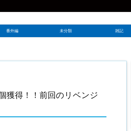
番外編
未分類
雑記
個獲得！！前回のリベンジ