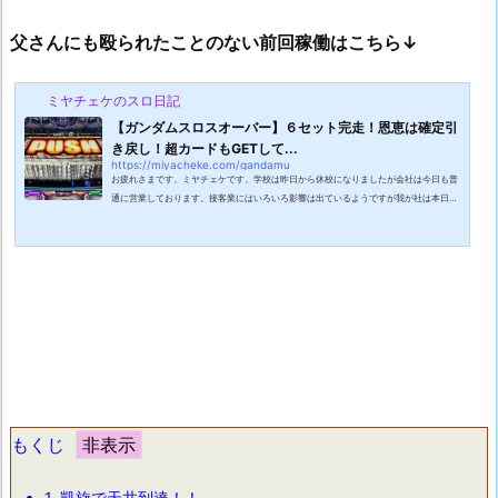
父さんにも殴られたことのない前回稼働はこちら↓
ミヤチェケのスロ日記
【ガンダムスロスオーバー】６セット完走！恩恵は確定引
き戻し！超カードもGETして...
https://miyacheke.com/gandamu
お疲れさまです。ミヤチェケです。学校は昨日から休校になりましたが会社は今日も普
通に営業しております。接客業にはいろいろ影響は出ているようですが我が社は本日も
通常運転です・・・。唯一昨日あった現象は社長が熱を出して早退したという事です。
結構歳なので大丈夫か心配です。ただの風邪であればいいのですが・・・。うちの社長
は去年もインフルエンザに気をつけろよと朝礼で言った次の日に自分がインフルエンザ
にかかるというくらい流行に敏感です。さて、ニュースで見たのですが学校を休校にし
た結果学生たちが駅前やゲーム...
もくじ
1.
凱旋で天井到達！！