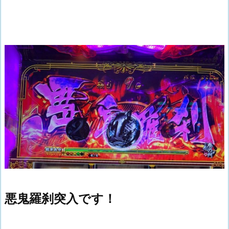
悪鬼羅刹突入です！