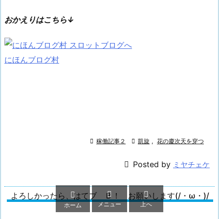
おかえりはこちら↓
にほんブログ村

稼働記事２

凱旋
,
花の慶次天を穿つ

Posted by
ミヤチェケ



よろしかったら、はてブ Ｂ！ お願いします(/・ω・)/
メニュー
上へ
ホーム