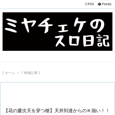

RSS
Feedly

ホーム
>

稼働記事２
【花の慶次天を穿つ槍】天井到達からのＫ揃い！！