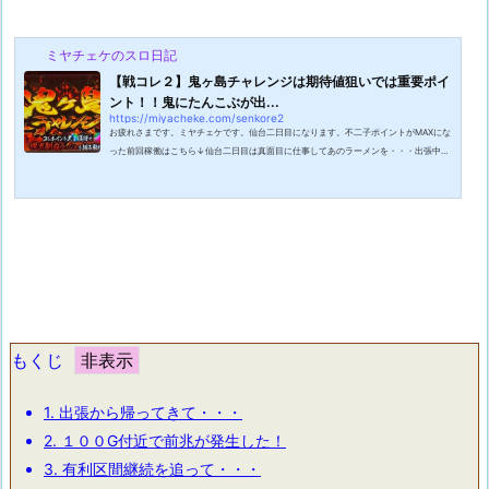
ミヤチェケのスロ日記
【戦コレ２】鬼ヶ島チャレンジは期待値狙いでは重要ポイ
ント！！鬼にたんこぶが出...
https://miyacheke.com/senkore2
お疲れさまです。ミヤチェケです。仙台二日目になります。不二子ポイントがMAXにな
った前回稼働はこちら↓仙台二日目は真面目に仕事してあのラーメンを・・・出張中の
ミヤチェケでございます。アルコールが入っているので少しフラフラしております。ワ
タクシは普段は家で呑んだりしないのでたまにアルコールを摂取するとすぐに酔ってし
まいます。ハイブリッドカーばりの燃費の良さですね！ちなみに今日の晩御飯は普通に
ラーメンを食べてきました。仙台に居るのに何故か北海道ラーメンを。初日の段階で仙
台の名産を制覇した感が凄かった...
もくじ
1.
出張から帰ってきて・・・
2.
１００G付近で前兆が発生した！
3.
有利区間継続を追って・・・