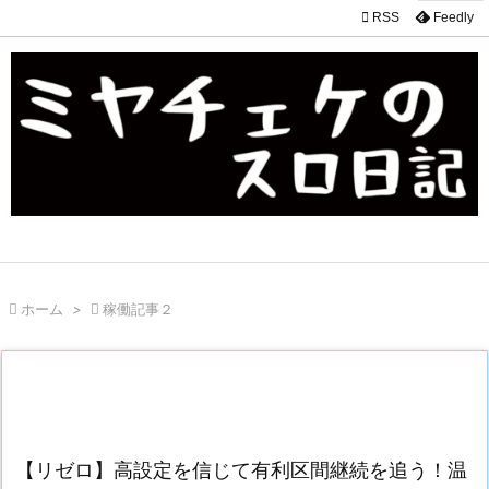

RSS
Feedly

ホーム
>

稼働記事２
【リゼロ】高設定を信じて有利区間継続を追う！温