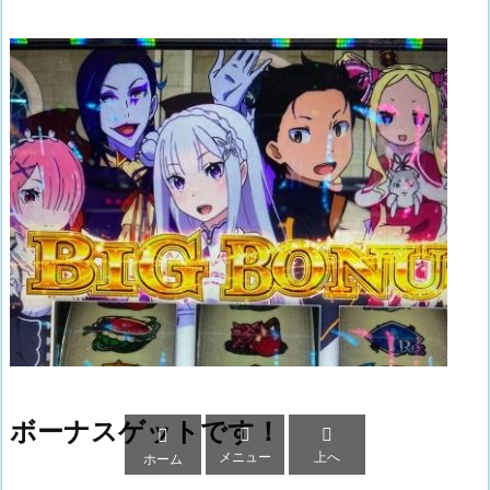
ボーナスゲットです！



メニュー
上へ
ホーム