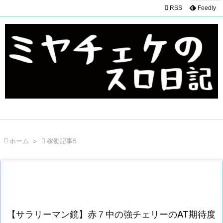

RSS
Feedly

ホーム
>

稼働記事5
【サラリーマン鏡】赤７中の強チェリーのAT期待度