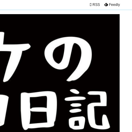

RSS
Feedly