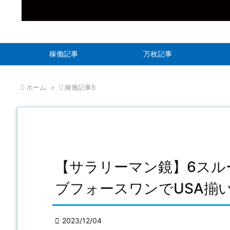
稼働記事
万枚記事

ホーム
>

稼働記事5
【サラリーマン鏡】6スル
ブフォースワンでUSA揃

2023/12/04