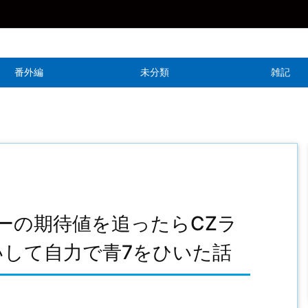
番外編
未分類
雑記
ーの期待値を追ったらCZラ
いして自力で青7をひいた話