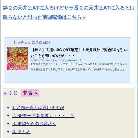
絆２の天井はATに入るけどサラ番２の天井はATに入るとは
限らないと思った前回稼働はこちら↓
ミヤチェケのスロ日記
【絆２】７揃いBCでBT確定！！天井以外で同色BCを引い
たことが無いのだが・・・
https://miyacheke.com/kizuna2-7
お疲れさまです！ミヤチェケです！カナちゃんが光る事を祈った前回稼働はこちら↓台
風を警戒し過ぎて台風が来る、台風が来ると警戒していた結果昨日はかなり引きこもっ
てしまいました。まぁ午前中にスロットで負けてふて寝していただけなんですけどね。
今週はずっと天気は良くない感じなので気が滅入ってしまいそうですね。そんな時こそ
元気出してスロットに精を出しましょうかね！今週も一週間、仕事にスロットにがんば
っていきまっしょい！絆２を浅めから打ってみた結果今回はD店に突撃です。会社から
もくじ
はD店が一番近いので残業があった...
1.
台風一過とは言いますが
2.
SPモードを見抜く・・・！？
3.
絶望からの沙織さん
4.
まとめ