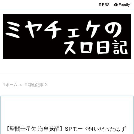

RSS
Feedly

ホーム
>

稼働記事２
【聖闘士星矢 海皇覚醒】SPモード狙いだったはず