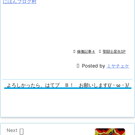
にほんブログ村

稼働記事４

聖闘士星矢SP

Posted by
ミヤチェケ
よろしかったら、はてブ Ｂ！ お願いします(/・ω・)/

Next