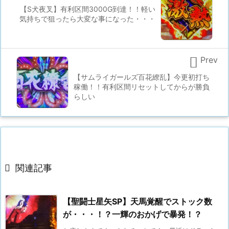
【S犬夜叉】有利区間3000G到達！！軽い
気持ちで狙ったら大変な事になった・・・

Prev
【サムライガールズ百花繚乱】今更初打ち
稼働！！有利区間リセットしてからが勝負
らしい

関連記事
【聖闘士星矢SP】天馬覚醒でストック数
が・・・！？一輝のおかげで暴発！？