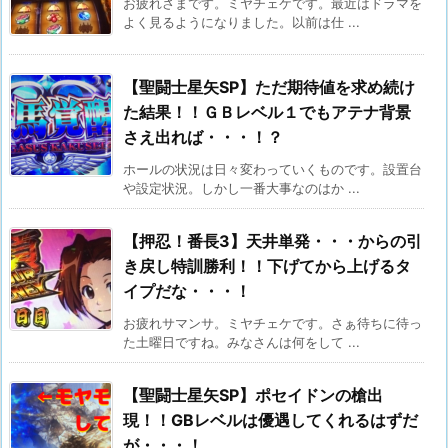
お疲れさまです。ミヤチェケです。最近はドラマを
よく見るようになりました。以前は仕 ...
【聖闘士星矢SP】ただ期待値を求め続け
た結果！！ＧＢレベル１でもアテナ背景
さえ出れば・・・！？
ホールの状況は日々変わっていくものです。設置台
や設定状況。しかし一番大事なのはか ...
【押忍！番長3】天井単発・・・からの引
き戻し特訓勝利！！下げてから上げるタ
イプだな・・・！
お疲れサマンサ。ミヤチェケです。さぁ待ちに待っ
た土曜日ですね。みなさんは何をして ...
【聖闘士星矢SP】ポセイドンの槍出
現！！GBレベルは優遇してくれるはずだ
が・・・！