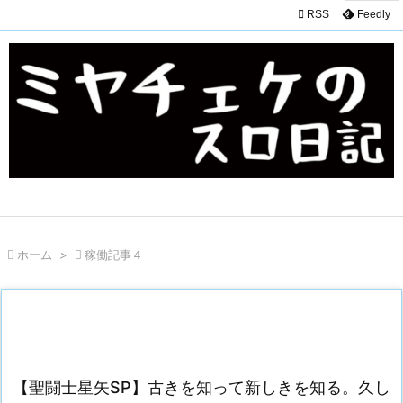

RSS
Feedly

ホーム
>

稼働記事４
【聖闘士星矢SP】古きを知って新しきを知る。久し