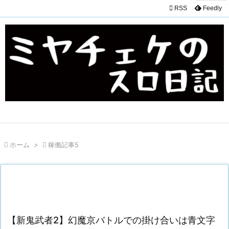

RSS
Feedly

ホーム
>

稼働記事5
【新鬼武者2】幻魔京バトルでの掛け合いは青文字