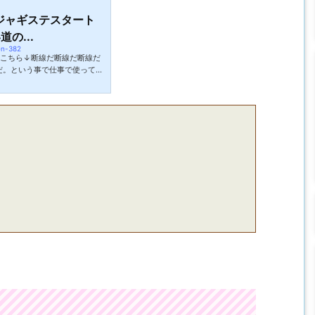
ジャギステスタート
の...
en-382
はこちら↓断線だ断線だ断線だ
Bだ。という事で仕事で使ってい
いです。現場でＰＣを使う時
もコンセントの近くであれば
いのですがただこれが意外に
しまいますからね。そもそも
機能しなくなった事は間違い