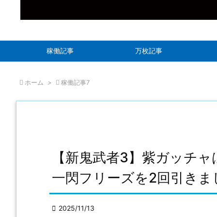
稼働記事
万枚記事

ホーム
>

稼働記事7
【新鬼武者3】紫ガッチャ
一閃フリーズを2回引きま

2025/11/13