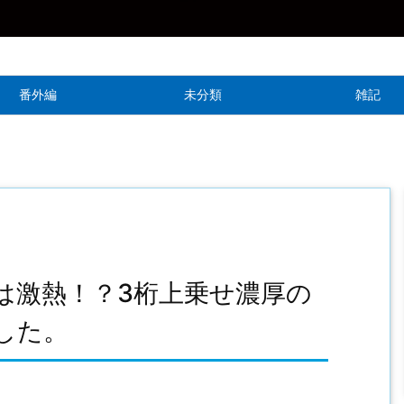
番外編
未分類
雑記
は激熱！？3桁上乗せ濃厚の
した。