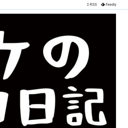

RSS
Feedly