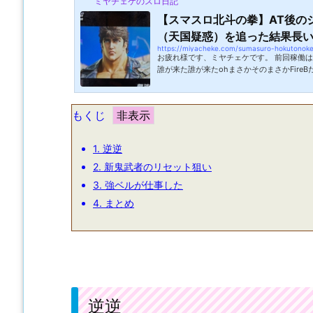
ミヤチェケのスロ日記
【スマスロ北斗の拳】AT後の
（天国疑惑）を追った結果長い道
https://miyacheke.com/sumasuro-hokutonok
お疲れ様です、ミヤチェケです。 前回稼働
誰が来た誰が来たohまさかそのまさかFire
るコンセントの延長ケーブルが断線したみた
に使っていた延長ケーブルなのですがなくて
ＰＣは使えるのでそこまで大きな問題ではな
もくじ
もめんどくさい。ＰＣを置く場所が限られて
断線かどうかも分からないのですがとにかく
ありません。確かに10年以上使い込ん...
1.
逆逆
2.
新鬼武者のリセット狙い
3.
強ベルが仕事した
4.
まとめ
逆逆