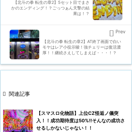
【北斗の拳 転生の章2】5セット目でまさ
かのエンディング！？ごっつぁん天撃の結
果は！？

Prev
【北斗の拳 転生の章2】AT終了画面で白い
モヤはレア小役示唆！強チェリーは復活濃
厚！！継続さえしてしまえば・・・！？

関連記事
【スマスロ化物語】上位CZ怪逅ノ儀突
入！！成功期待度は50%!!そんなの成功さ
せるしかないじゃない！！