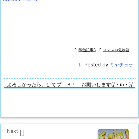

稼働記事8

スマスロ化物語

Posted by
ミヤチェケ
よろしかったら、はてブ Ｂ！ お願いします(/・ω・)/

Next