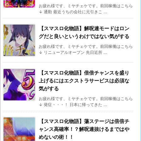
お疲れ様です、ミヤチェケです。前回稼働はこちら
↓ 通勤 最近うちの会社に元引きこ ...
【スマスロ化物語】解呪連モードはロン
グだと良いというわけではない気がする
お疲れ様です、ミヤチェケです。前回稼働はこちら
↓ リニューアルオープン 先日近所 ...
【スマスロ化物語】倍倍チャンスを盛り
上げるにはエクストラサービスは必須な
気がする
お疲れ様です、ミヤチェケです。前回稼働はこちら
↓ 発症・・・！ 日本に帰ってきた ...
【スマスロ化物語】蕩ステージは倍倍チ
ャンス高確率！？解呪連抜けるまではや
めないの術！！