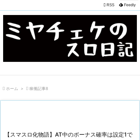

RSS
Feedly

ホーム
>

稼働記事8
【スマスロ化物語】AT中のボーナス確率は設定1で