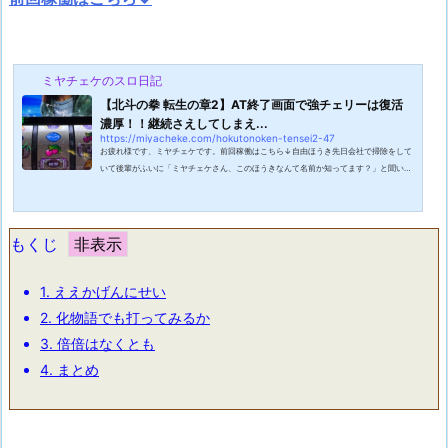
ミヤチェケのスロ日記
【北斗の拳 転生の章2】AT終了画面で強チェリーは復活
濃厚！！継続さえしてしまえ...
https://miyacheke.com/hokutonoken-tensei2-47
お疲れ様です、ミヤチェケです。前回稼働はこちら↓自由ほうき先日会社で掃除をして
いて後輩がふいに「ミヤチェケさん、このほうきなんて名前か知ってます？」と聞いて
きました。「ほうきに名前なんてあるの？」と返すと「自由ほうきです」と言われまし
た。オフィスなんかでよく使われているT字型のほうき。これを自由ほうきといいま
す。穂の向きを自由に変えられるため狭い隙間や壁際、広いフロアの掃除に適しており
広く利用されています。10年以上も会社で掃除をしてきましたがこのほうきの名前を初
もくじ
めて知りました。世の中知らない事...
1.
ええかげんにせい
2.
化物語でも打ってみるか
3.
倍倍はなくとも
4.
まとめ