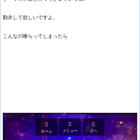
勘弁して欲しいですよ。
こんなの喰らってしまったら



メニュー
上へ
ホーム