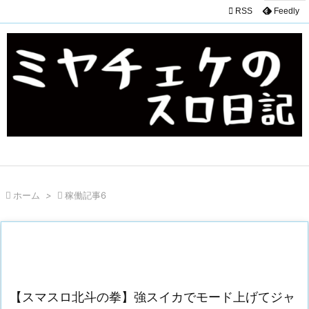

RSS
Feedly

ホーム
>

稼働記事6
【スマスロ北斗の拳】強スイカでモード上げてジャ