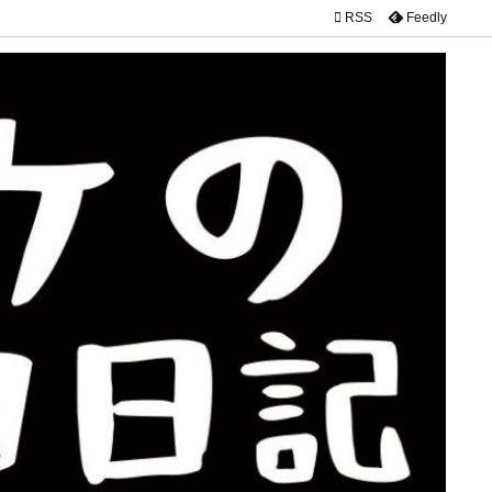

RSS
Feedly