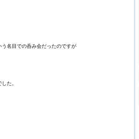
いう名目での呑み会だったのですが
でした。
。