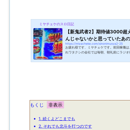
ミヤチェケのスロ日記
【新鬼武者2】期待値3000
んじゃないかと思っていたあ
https://miyacheke.com/sinonimusya2-25
お疲れ様です、ミヤチェケです。前回稼働は
れワタクシの会社では毎朝、朝礼前にラジオ
同じ動きになるはずなのにみんな何かとクセ
ずっとワンテンポ早い（先読み）おじさんだ
さい人だとかいろいろ個性があるのですが一
プがめちゃ低空な人。低空なのは仕方ないか
して着地してからまたすぐにジャンプするせ
えません。若干ホラーです。みんなの...
もくじ
1.
続くよどこまでも
2.
それでも北斗を打つのです