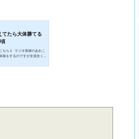
超えてたら大体勝てる
の頃
こちら↓ ラジオ体操のあれこ
体操をするのですが全員全く
があります。なぜかリズムが
とか全てにおいて動きが超小
番気になっているのがジャン
もしれませんがリズムを無視
いで痙攣している人にしか見