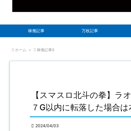
稼働記事
万枚記事

ホーム
>

稼働記事6
【スマスロ北斗の拳】ラ
７G以内に転落した場合は

2024/04/03