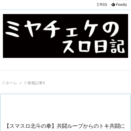

RSS
Feedly

ホーム
>

稼働記事6
【スマスロ北斗の拳】共闘ループからのトキ共闘に