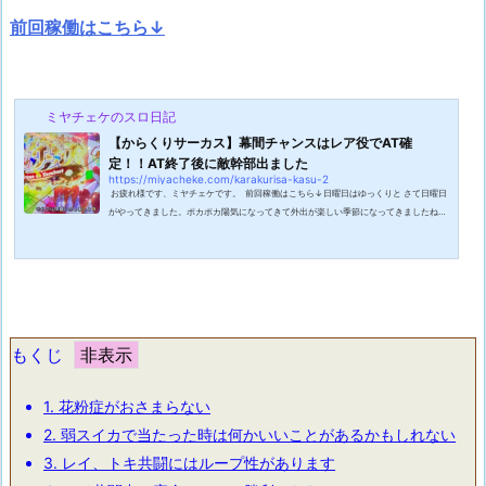
前回稼働はこちら↓
ミヤチェケのスロ日記
【からくりサーカス】幕間チャンスはレア役でAT確
定！！AT終了後に敵幹部出ました
https://miyacheke.com/karakurisa-kasu-2
お疲れ様です、ミヤチェケです。 前回稼働はこちら↓日曜日はゆっくりと さて日曜日
がやってきました。ポカポカ陽気になってきて外出が楽しい季節になってきましたね。
こういう日は部屋に閉じこもっていないで新鮮な外の空気を吸いに出かけたいもので
す。個人的には花粉症があるので外出が必ずしも楽しいものでもないのですがそれでも
外にいるのが気持ちいい季節には違いないですね。さて、そんな日曜日ですが今週は平
日は仕事が何かと忙しかったので今日くらいはゆっくりしようかなと考えています。完
全に前半で言っていること...
もくじ
1.
花粉症がおさまらない
2.
弱スイカで当たった時は何かいいことがあるかもしれない
3.
レイ、トキ共闘にはループ性があります