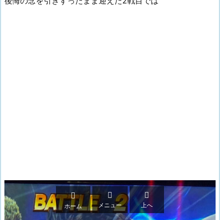
後悔の念を引きずったまま迎えた2戦目では



メニュー
上へ
ホーム