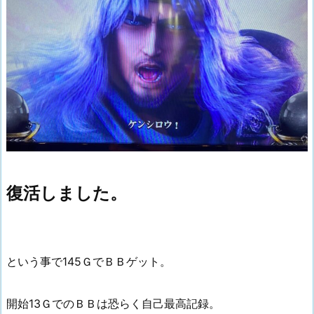
復活しました。
という事で145ＧでＢＢゲット。
開始13ＧでのＢＢは恐らく自己最高記録。