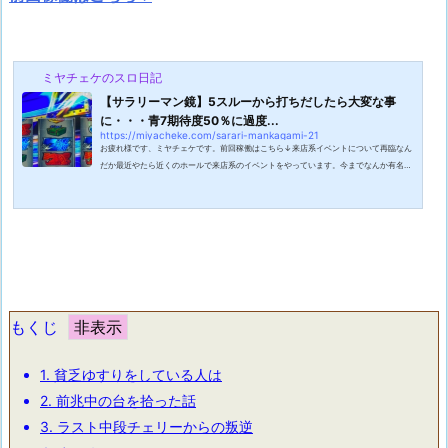
ミヤチェケのスロ日記
【サラリーマン鏡】5スルーから打ちだしたら大変な事
に・・・青7期待度50％に過度...
https://miyacheke.com/sarari-mankagami-21
お疲れ様です、ミヤチェケです。前回稼働はこちら↓来店系イベントについて再臨なん
だか最近やたら近くのホールで来店系のイベントをやっています。今までなんか有名な
人が来ることなんて全然なかったのですがここへ来て多数のホールがやっています。こ
れは全国的な事なのでしょうか。ただワタクシ、ライターの人だとかを全く知らないの
で基本的には興味がありません。ライターが打っている台のシマだけは全台埋まってた
りするのが新鮮ではありますがそれでもそこまで設定を入れているなという勢いは感じ
ないのです。唯一行ったことがあ...
もくじ
1.
貧乏ゆすりをしている人は
2.
前兆中の台を拾った話
3.
ラスト中段チェリーからの叛逆