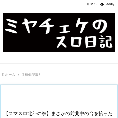

RSS
Feedly

ホーム
>

稼働記事6
【スマスロ北斗の拳】まさかの前兆中の台を拾った