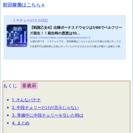
前回稼働はこちら↓
ミヤチェケのスロ日記
【戦国乙女4】出陣ボーナスドウセツは1/66でベルフリー
ズ発生！！発生時の恩恵は10...
https://miyacheke.com/sengokuotome4-3
お疲れ様です。ミヤチェケです。 前回稼働はこちら↓まさかの今週も出張に行ってま
す先週平日は愛知県に出張に行っていたのですがまさかの今週も月曜から金曜まで愛知
県に出張に来ています。なんでも今週が本当に忙しい週だったんだとかで残業を余儀な
くされます。出張中は基本的には打ちに行く事もないので残業して稼いだ方が確実な収
入にはなるのですが最近は残業する習慣もなくなってきているのでたまに残業すると疲
れちゃいます。まさか今週も出張になるとは思っていなかったので記事ネタの枯渇が著
しい。これは久しぶり...
もくじ
1.
そんなバナナ
2.
中段チェリーだけが北斗じゃない
3.
準備中に中段チェリーを引いた時は
4.
まとめ