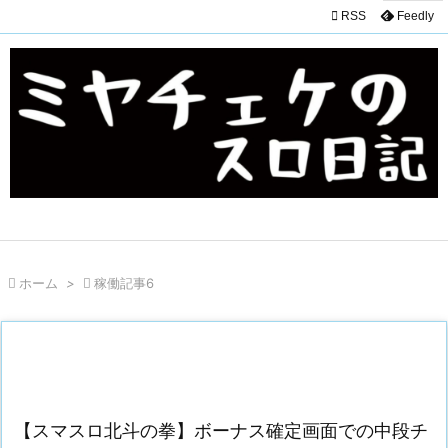

RSS
Feedly

ホーム
>

稼働記事6
【スマスロ北斗の拳】ボーナス確定画面での中段チ