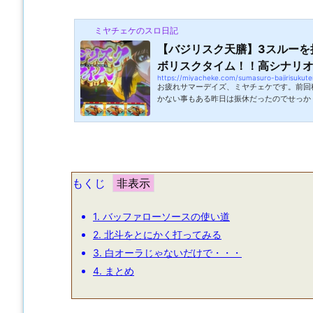
ミヤチェケのスロ日記
【バジリスク天膳】3スルーを
ボリスクタイム！！高シナリオに
https://miyacheke.com/sumasuro-bajirisukut
お疲れサマーデイズ、ミヤチェケです。前回
かない事もある昨日は振休だったのでせっか
うと釣りに行ってきました。土日では全然入
なら遅い時間に行っても入れちゃう。そんな
の釣果情報を鑑みていつも行かないポイント
の成果も得られませんでした・・・！周りも
ないのですが暑い中早起きしていって何も釣
計り知れません。昨日の情報はあくまで...
もくじ
1.
バッファローソースの使い道
2.
北斗をとにかく打ってみる
3.
白オーラじゃないだけで・・・
4.
まとめ