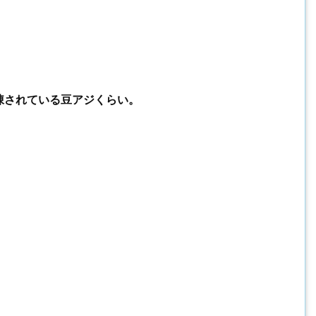
凍されている豆アジくらい。
。