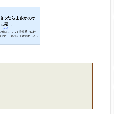
拾ったらまさかのオ
期...
enzen-5
稼働はこちら↓情報通りに行
くの平日休みを有効活用しよ
れないようなポイントも平日
平日休みが大好きです。土日
に朝から行ってみたところ何
釣れていなかったので致し方
れない時の精神的ダメージは