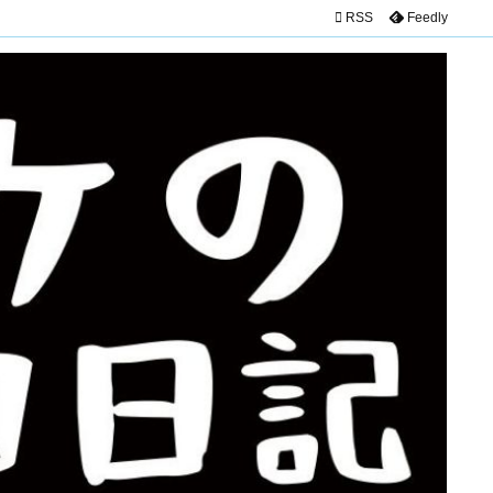

RSS
Feedly