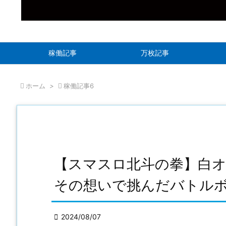
稼働記事
万枚記事

ホーム
>

稼働記事6
【スマスロ北斗の拳】白
その想いで挑んだバトル

2024/08/07