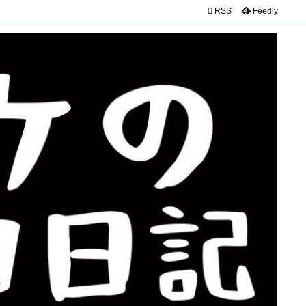

RSS
Feedly