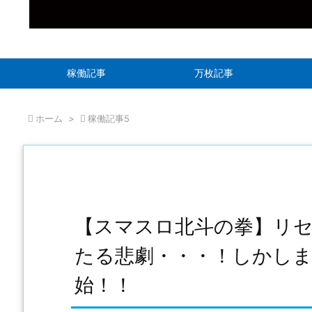
稼働記事
万枚記事

ホーム
>

稼働記事5
【スマスロ北斗の拳】リ
たる悲劇・・・！しかし
始！！