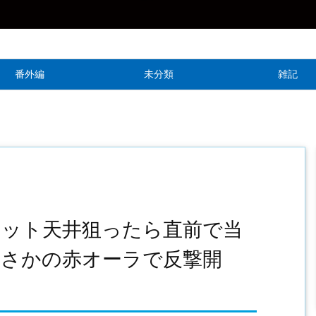
番外編
未分類
雑記
セット天井狙ったら直前で当
まさかの赤オーラで反撃開