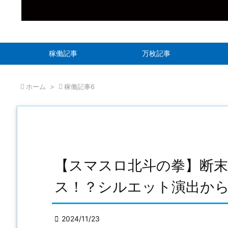
稼働記事
万枚記事

ホーム
>

稼働記事6
【スマスロ北斗の拳】断
ス！？シルエット演出か

2024/11/23