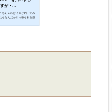
が・...
こちら↓私はイカが釣ってみ
たらなんだか引っ張られる感
いう事がありました。結局バ
り仲間の先輩に行ってみたと
だったのですがそこにイカが
ないという事によりダ〇ソー
返してきました。最近アジし