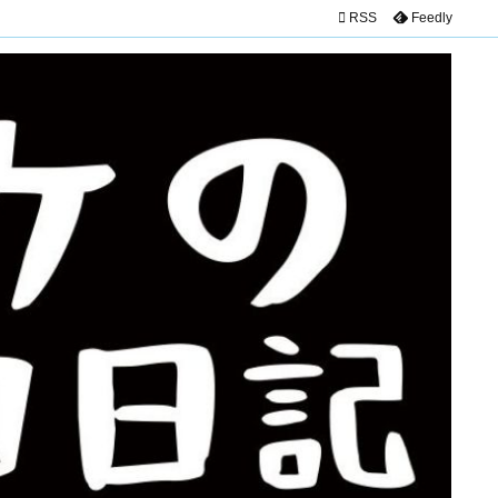

RSS
Feedly