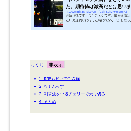
た。期待値は激高だとは思います
https://miyacheke.com/bajirisuku-tenzen-3
お疲れ様です、ミヤチェケです。前回稼働は
たい先週釣りに行った時に根がかりかと思っ
じがするものの明らかに魚のヒキじゃないと
ラシてしまったのですがそのことを会社の釣
ころ多分それはイカだと言われました。堤防
いるという事が分かったのでこれは釣るしか
で以前買った餌木（イカ用のルアー）を掘り
か釣っていなかったので今週末はイカソ...
もくじ
1.
週末も寒いでござ候
2.
ちゃんっす！
3.
剛掌波を中段チェリーで乗り切る
4.
まとめ