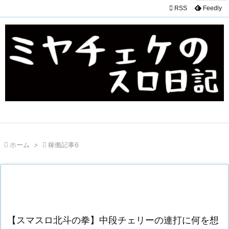

RSS
Feedly

ホーム
>

稼働記事6
【スマスロ北斗の拳】中段チェリーの連打に何を想