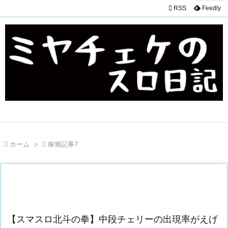

RSS
Feedly

ホーム
>

稼働記事7
【スマスロ北斗の拳】中段チェリーの出現率がえげ