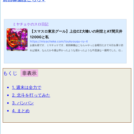
ミヤチェケのスロ日記
【スマスロ東京グール】上位CZ大喰いの利世とAT間天井
1200Gと私
https://miyacheke.com/toukyougu-ru-4
お疲れ様です、ミヤチェケです。前回稼働はこちら↓やっと金曜日ださて今日を乗り切
れば週末。なんだか今週は早かったような遅かったような不思議な一週間でした。仕事
に追われて日々が過ぎるのが早く感じつつ早く休みにならないかなと思うと時間がたつ
のが遅いという二つが相まって結局時の流れが不安定になっていた気がします。いや時
の流れ自体は一定なんですけど時間の流れる感覚がですね。何はともあれ今日を乗り切
れば・・・！今日は帰る日なので浮かれすぎて事故にだけは気を付けなければいけませ
もくじ
ん。どうか今日は事故を起こさず...
1.
週末は全力で
2.
北斗を打ってみた
3.
パンパン
4.
まとめ