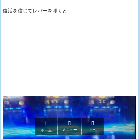
復活を信じてレバーを叩くと



メニュー
上へ
ホーム