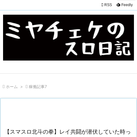

RSS
Feedly

ホーム
>

稼働記事7
【スマスロ北斗の拳】レイ共闘が潜伏していた時っ