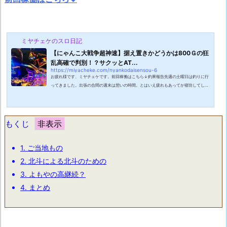
ミヤチェケのスロ日記
【にゃんこ大戦争超神速】据え置きかどうかは800Ｇの狂
乱高確で判別！？サクッとAT...
https://miyacheke.com/nyankodaisensou-6
お疲れ様です、ミヤチェケです。前回稼働はこちら↓釣果報告先週の土曜日は釣りに行
ってきました。出張の合間の週末は憩いの時間。とはいえ疲れもあってか寝坊してしま
ったので人気ポイントには入れない・・・こうなったら不人気ポイントに行くしかな
い・・・！と久しぶりに違うサーフに行ってみました。明るくなってから到着したもの
の案の定釣り人はポツポツ。やはり釣れていないのか・・・！ともかく釣りを開始する
と程なくしてワタクシの竿に確固たる魚信・・・！フィーッシュ！上がってきたのはか
もくじ
ますが釣れました。10センチにも満...
1.
ご当地もの
2.
北斗による北斗のための
3.
よもやの高継続？
4.
まとめ