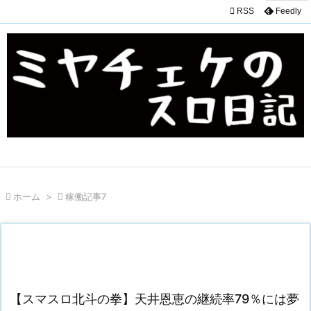

RSS
Feedly

ホーム
>

稼働記事7
【スマスロ北斗の拳】天井恩恵の継続率79％には夢