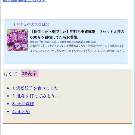
ミヤチェケのスロ日記
【転生したら剣でした】初打ち実践稼働！リセット天井の
600Ｇを目指してたらお着換...
https://miyacheke.com/tenseisitarakendesita
お疲れ様です、ミヤチェケです。前回稼働はこちら↓出張先のホテルにて出張先のホテ
ルでなんとなくスマホを見ながらマダイ釣りたいなと思っていました。陸地からルアー
でマダイを釣るのはルアーマンの一つの夢です。そもそも真鯛は深い海に好んで生息し
ているので陸地近くの浅いところまでくるのは色々条件が必要なんですよね。だからこ
そ釣れた時の興奮もひとしおなんでしょうが。ともかく釣果でマダイが出ていたのを見
て完全に今がマダイチャンスだ！と思いついルアーをポチってしまいました・・・こう
もくじ
やって出張手当をルアーに化けさ...
1.
浜松餃子を食べました
2.
北斗を打ってみよう！
3.
天井爆破
4.
まとめ