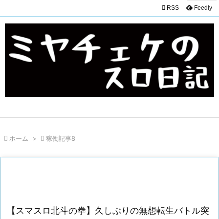

RSS
Feedly

ホーム
>

稼働記事8
【スマスロ北斗の拳】久しぶりの無想転生バトル突