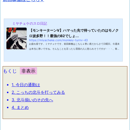
ミヤチェケのスロ日記
【モンキーターンV】ハマった先で待っていたのはモノク
ロ波多野！！最強のB2でしょ...
https://miyacheke.com/monkey-turnv-43
お疲れ様です。ミヤチェケです。前回稼働はこちら↓寒い夜だからさて日曜日。今週末
は本当に寒いですね。そんなことを言ったら雪国の人に怒られそうですが・・・。青森
の方では雪が凄すぎて選挙活動も満足にできないみたいですね。これが本当に公平な選
挙となるのでしょうか。正直政治に関してワタクシほぼ知識が無いのですが最近YouTu
beを見ていて政党の広告がやたら出てくるので自ずと意識してしまいます。政治家がS
NSで広告を打つ時代なんですね。以前落選した政治家に対してヒロユキがSNSも使わ
もくじ
ずに落選した事を「頑張った」とは言...
1.
今日の通勤は
2.
こっちの北斗を打ってみる
3.
北斗揃いのその先へ
4.
まとめ