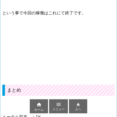
という事で今回の稼働はこれにて終了です。
まとめ



メニュー
上へ
ホーム
トータル収支 ＋1Ｋ