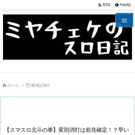

Feedly
RSS


ホーム
>

稼働記事6
【スマスロ北斗の拳】変則消灯は前兆確定！？早い