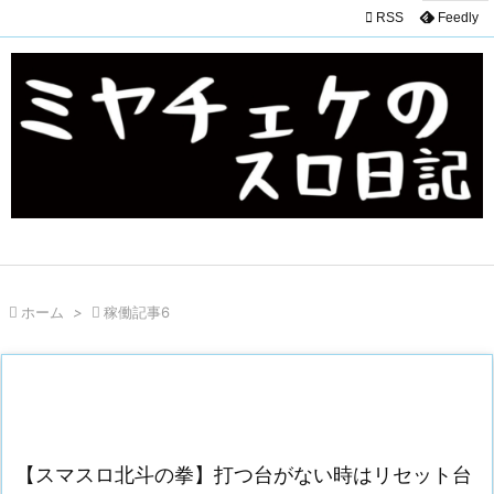

RSS
Feedly

ホーム
>

稼働記事6
【スマスロ北斗の拳】打つ台がない時はリセット台