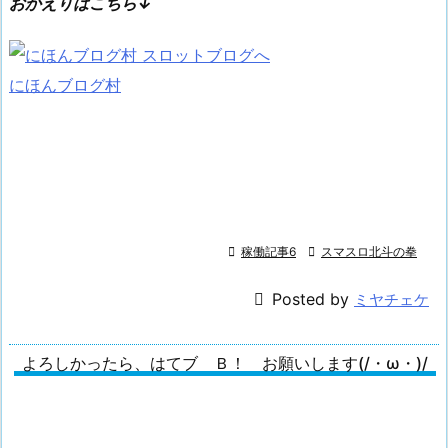
おかえりはこちら↓
にほんブログ村

稼働記事6

スマスロ北斗の拳

Posted by
ミヤチェケ
よろしかったら、はてブ Ｂ！ お願いします(/・ω・)/