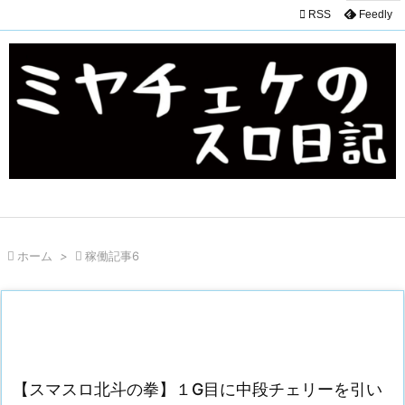

RSS
Feedly

ホーム
>

稼働記事6
【スマスロ北斗の拳】１G目に中段チェリーを引い