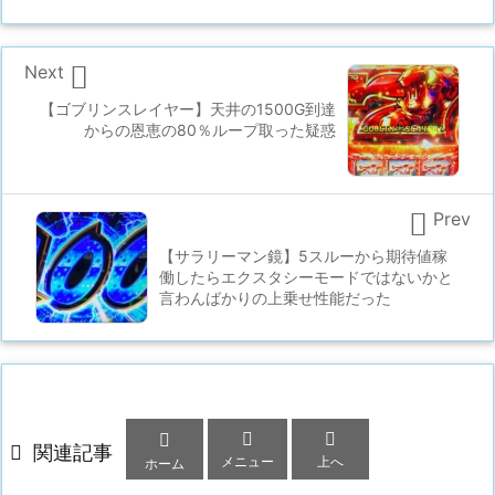

Next
【ゴブリンスレイヤー】天井の1500G到達
からの恩恵の80％ループ取った疑惑

Prev
【サラリーマン鏡】5スルーから期待値稼
働したらエクスタシーモードではないかと
言わんばかりの上乗せ性能だった




関連記事
メニュー
上へ
ホーム