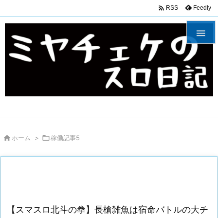

Feedly
RSS


ホーム
>

稼働記事5
【スマスロ北斗の拳】長槍雑魚は宿命バトルの大チ