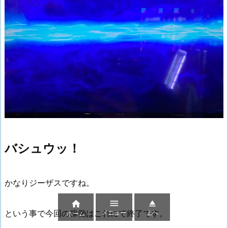
バシュウッ！
かなりジーザスですね。



という事で今回の稼働はこれにて終了です。
メニュー
上へ
ホーム