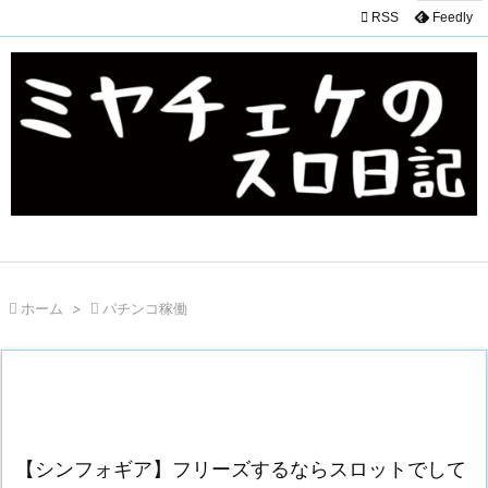

RSS
Feedly

ホーム
>

パチンコ稼働
【シンフォギア】フリーズするならスロットでして