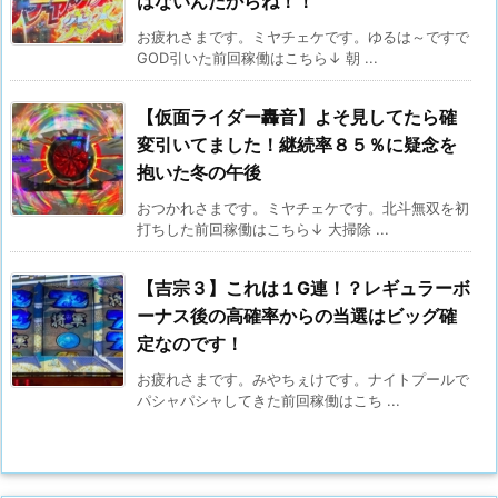
はないんだからね！！
お疲れさまです。ミヤチェケです。ゆるは～ですで
GOD引いた前回稼働はこちら↓ 朝 ...
【仮面ライダー轟音】よそ見してたら確
変引いてました！継続率８５％に疑念を
抱いた冬の午後
おつかれさまです。ミヤチェケです。北斗無双を初
打ちした前回稼働はこちら↓ 大掃除 ...
【吉宗３】これは１G連！？レギュラーボ
ーナス後の高確率からの当選はビッグ確
定なのです！
お疲れさまです。みやちぇけです。ナイトプールで
パシャパシャしてきた前回稼働はこち ...