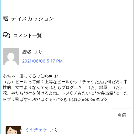
ディスカッション
コメント一覧
匿名
より:
2021/06/06 5:17 PM
あちゃー勝ってるッ(,,⁍̴̛ω⁍̴̛,,)♪
（お）ビールって何？上等なビールかッ！チェケたんは何だろ…中
性的、女性よりなん？それともブログ上？ （お）部屋、（お）
花、やたら*お*を付けるよね。トメ○チみたいに*お弁当箱*ゆーた
らブッ飛ばすっ♪ｳｿ*はぐるっ*♡きゃはは(๑ŏε ŏ๑)ｵﾁｭ♡
返信
ミヤチェケ
より: