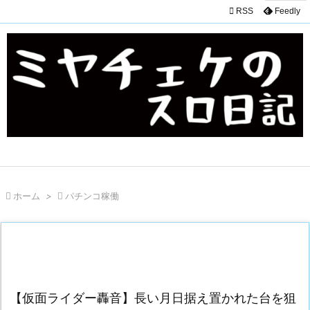

RSS
Feedly

ホーム
>

パチンコ稼働
【仮面ライダー轟音】長い月日据え置かれた台を狙