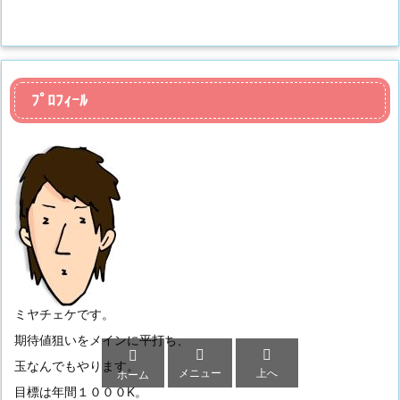
ﾌﾟﾛﾌｨｰﾙ
ミヤチェケです。
期待値狙いをメインに平打ち、



玉なんでもやります。
メニュー
上へ
ホーム
目標は年間１０００K。