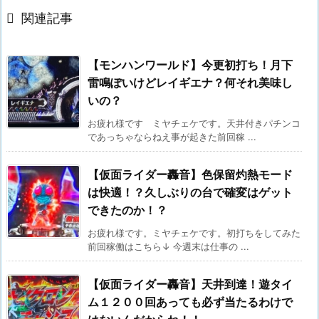

関連記事
【モンハンワールド】今更初打ち！月下
雷鳴ぽいけどレイギエナ？何それ美味し
いの？
お疲れ様です ミヤチェケです。天井付きパチンコ
であっちゃならねえ事が起きた前回稼 ...
【仮面ライダー轟音】色保留灼熱モード
は快適！？久しぶりの台で確変はゲット
できたのか！？
お疲れ様です。ミヤチェケです。初打ちをしてみた
前回稼働はこちら↓ 今週末は仕事の ...
【仮面ライダー轟音】天井到達！遊タイ
ム１２００回あっても必ず当たるわけで