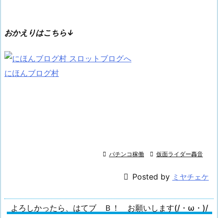
おかえりはこちら↓
にほんブログ村

パチンコ稼働

仮面ライダー轟音

Posted by
ミヤチェケ
よろしかったら、はてブ Ｂ！ お願いします(/・ω・)/