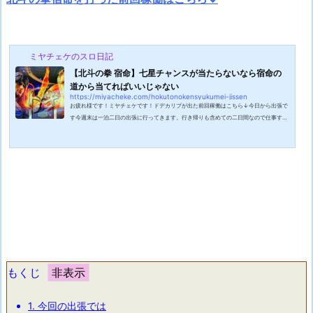
ミヤチェケのスロ日記
【北斗の拳 宿命】七星チャンスが当たらないなら宿命の
道から当てればいいじゃない
https://miyacheke.com/hokutonokensyukumei-jissen
お疲れ様です！ミヤチェケです！ドデカリプが出た前回稼働はこちら↓今日から出張で
す今週末は一泊二日の出張に行ってきます。行き帰りも含めての二日間なので仕事する
時間自体は大したことないので割と気楽な感じです。せっかくの週末を仕事い費やすの
は辛いですが月曜日と火曜日が振り替えで休みが取れたので良しとします。それ以前に
この状況下でまた他県に行く事の方が抵抗がありますが。今回の出張先は愛知県の豊田
市と言うところです！自動車のトヨタの街ですね。工場が多く通勤ラッシュ時はめちゃ
くちゃ道が混むという事なのでち...
もくじ
1.
今回の出張では