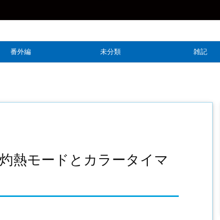
番外編
未分類
雑記
留灼熱モードとカラータイマ