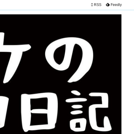

RSS
Feedly