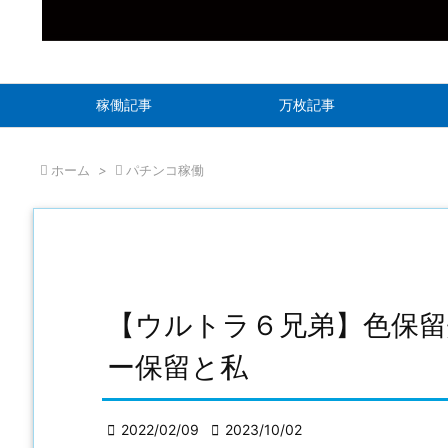
稼働記事
万枚記事

ホーム
>

パチンコ稼働
【ウルトラ６兄弟】色保
ー保留と私

2022/02/09

2023/10/02