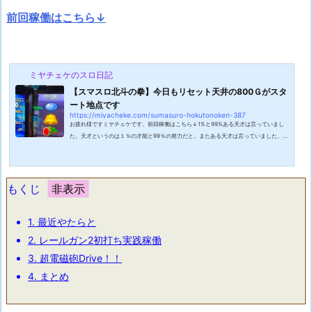
前回稼働はこちら↓
ミヤチェケのスロ日記
【スマスロ北斗の拳】今日もリセット天井の800Ｇがスタ
ート地点です
https://miyacheke.com/sumasuro-hokutonoken-387
お疲れ様ですミヤチェケです。前回稼働はこちら↓1%と99%ある天才は言っていまし
た。天才というのは１％の才能と99％の努力だと。またある天才は言っていました。天
才というのは99%の努力とそれを無にする1％のひらめきだと。ワタクシは凡人なので
才能も無ければ閃きもしないのですがただ一つ言えるのは天才と呼ばれるには必ず努力
をしなければだめという事ですね。あるボクシングマンガの会長も言っていました。努
力が必ず報われるとは限らない。だが成功したものはすべからく努力していると。思え
もくじ
ば自分は努力というものをした事があ...
1.
最近やたらと
2.
レールガン2初打ち実践稼働
3.
超電磁砲Drive！！
4.
まとめ