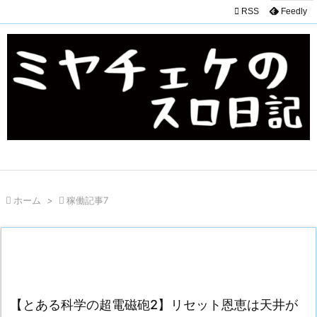

RSS
Feedly

ホーム
>

稼働記事7
【とある科学の超電磁砲2】リセット恩恵は天井が