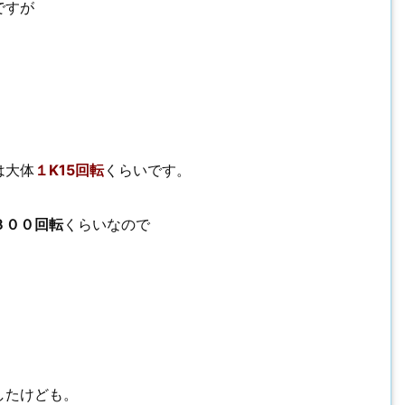
ですが
。
は大体
１K15回転
くらいです。
３００回転
くらいなので
したけども。