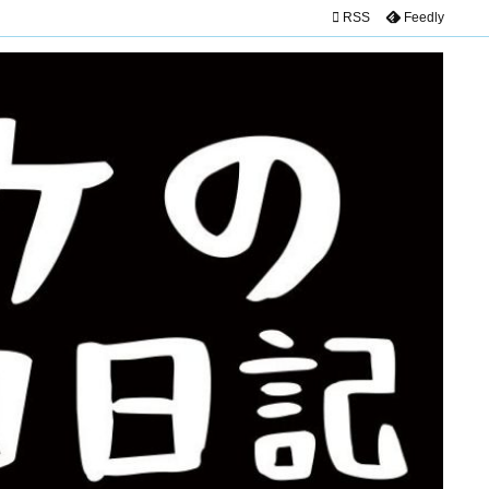

RSS
Feedly