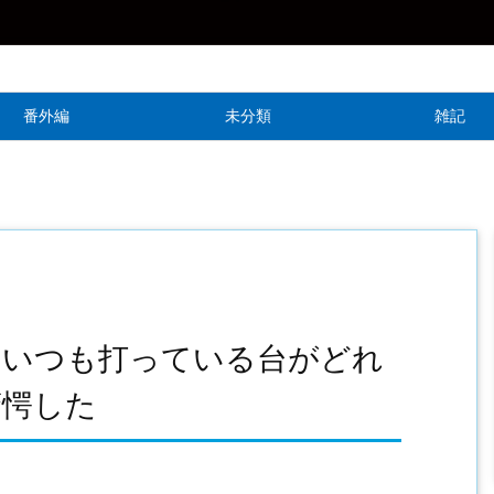
番外編
未分類
雑記
】いつも打っている台がどれ
驚愕した