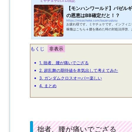
ミヤチェケのスロ日記
【モンハンワールド】バゼル
の恩恵はBB確定だと！？
https://miyacheke.com/bazerugiusu
お疲れ様です。ミヤチェケです。インフィニ
稼働はこちら↓腰を痛めた時の対処法拝啓、
日仕事中に無理したら仕事帰りに腰に違和感
と思いいつも通りパチンコ屋さんに行って打
これは稼働どころではないぞ。と言いながら
もくじ
ではあるのですが。家に帰ってから熱～いお
構よくなりました。やはり血行を良くするこ
普段から運動をすることが大事だと痛感...
1.
拙者、腰が痛いでござる
2.
超乱舞の期待値を本気出して考えてみた
3.
ガンダムクロスオーバー楽しい
4.
まとめ
拙者、腰が痛いでござる