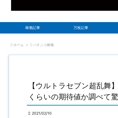
稼働記事
万枚記事

ホーム
>

パチンコ稼働
【ウルトラセブン超乱舞
くらいの期待値か調べて

2021/02/10