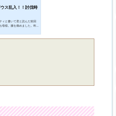
ギウス乱入！！討伐時
ティと書いて君と読んだ前回
お母様。腰を痛めました。昨
が。まあ一時的なものだろう
っていたら腰が痛い・・・。
きっちり打ち切ってきたわけ
風呂に入って腰を癒したら結
とは大事ですね。それ以上に