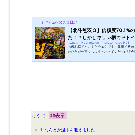
ミヤチェケのスロ日記
【北斗無双３】信頼度70.1%
た！？しかしキリン柄カットイン
https://miyacheke.com/hokutomusou3-23
お疲れ様です。ミヤチェケです。政宗で初め
ただただ仕事をしようと思っていたあの頃今
していたのですが突然増田さん(仮名)に「ミ
れるの？」と聞かれました。ん？なんの話だ
続きをやるつもりだった。「あれ？聞いてな
伝ってもらうって」聞いてないよー！「おか
(仮名)には伝えてあったんだけど・・・」あ
いたのに話半分で聞いていてスルー...
もくじ
1.
なんとか週末を迎えました