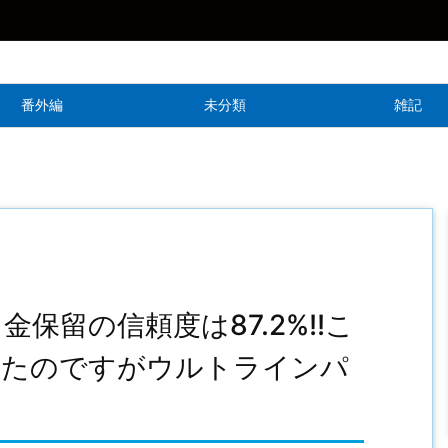
番外編
未分類
雑記
保留の信頼度は87.2%!!こ
いたのですがウルトラインパ