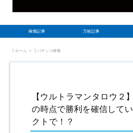
稼働記事
万枚記事

ホーム
>

パチンコ稼働
【ウルトラマンタロウ２】金
の時点で勝利を確信して
クトで！？