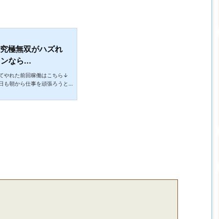
の究極無双がハズれ
なら...
てやれた前回稼働はこちら↓
日も朝から仕事を頑張ろうと
ヤチェケさんは何時から本社来
？今日は普通に昨日の仕事の
い？今日は本社で俺の仕事手
しいなぁ、上司の池ヶ谷さん
いつのせいか！！いや自分が聞