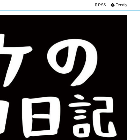

RSS
Feedly