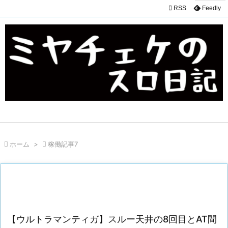

RSS
Feedly

ホーム
>

稼働記事7
【ウルトラマンティガ】スルー天井の8回目とAT間