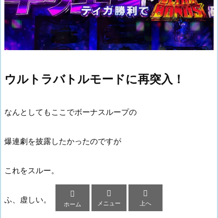
ウルトラバトルモードに再突入！
なんとしてもここでボーナスループの
爆連劇を披露したかったのですが
これをスルー。



ふ、虚しい。
メニュー
上へ
ホーム