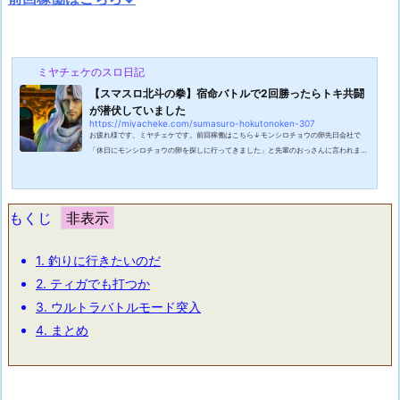
ミヤチェケのスロ日記
【スマスロ北斗の拳】宿命バトルで2回勝ったらトキ共闘
が潜伏していました
https://miyacheke.com/sumasuro-hokutonoken-307
お疲れ様です、ミヤチェケです。前回稼働はこちら↓モンシロチョウの卵先日会社で
「休日にモンシロチョウの卵を探しに行ってきました」と先輩のおっさんに言われまし
た。どんな休日やねんと思ったのですがどうやら息子さんの宿題でモンシロチョウの観
察をするというのがあったみたいでそれで卵を探しに行ってきたという話でした。なん
だか田舎感のある宿題だなあと思ったのですがよく考えたらモンシロチョウの卵なんて
生まれてこの方見た記憶がありません。というか探して見つかるものなのか？と思った
もくじ
のですが菜の花をよく見たら付いて...
1.
釣りに行きたいのだ
2.
ティガでも打つか
3.
ウルトラバトルモード突入
4.
まとめ