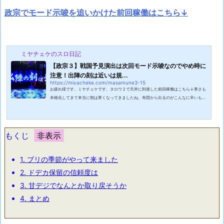
政宗でモード示唆を追いかけた前回稼働はこちら↓
ミヤチェケのスロ日記
【政宗３】戦国予見演出は次回モード示唆なのでやめ時に
注意！出陣の刻は近いは規...
https://miyacheke.com/masamune3-15
お疲れ様です。ミヤチェケです。タロウ２で天井に到達した前回稼働はこちら↓寒さも
本格化してきて本当に朝は寒くなってきましたね。布団から出るのがこんなに辛いもの
だなんて忘れていましました。最近では毎日起きるのが遅れて会社に遅刻しかけちゃっ
ています。もうこれは遅刻するのもそう遠くないみらいなのかもしれません。普段はち
ょっと早めに出社して始業前に一服してから仕事に入っていくのですがもう一服する余
裕なんてありません。ギリギリ出社丸出しです。まだ１１月だからヒートテックはまだ
もくじ
大丈夫かなと思っていたのですが...
1.
ブリの季節がやって来ました
2.
ドデカ保留の信頼度は
3.
甘デジでなんとか取り戻そうか
4.
まとめ