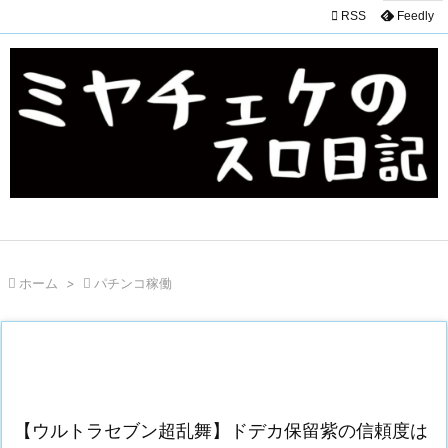

RSS
Feedly

ホーム
>

パチンコ稼働
【ウルトラセブン超乱舞】ドデカ保留紫の信頼度は