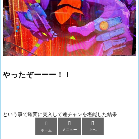
やったぞーーー！！
という事で確変に突入して連チャンを堪能した結果



メニュー
上へ
ホーム