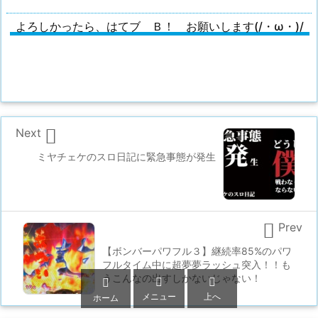
よろしかったら、はてブ Ｂ！ お願いします(/・ω・)/

Next
ミヤチェケのスロ日記に緊急事態が発生

Prev
【ボンバーパワフル３】継続率85%のパワ
フルタイム中に超夢夢ラッシュ突入！！も
うこんなの出すしかないじゃない！



メニュー
上へ
ホーム