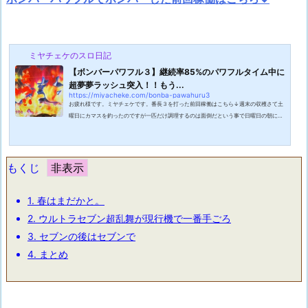
ミヤチェケのスロ日記
【ボンバーパワフル３】継続率85%のパワフルタイム中に
超夢夢ラッシュ突入！！もう...
https://miyacheke.com/bonba-pawahuru3
お疲れ様です。ミヤチェケです。番長３を打った前回稼働はこちら↓週末の収穫さて土
曜日にカマスを釣ったのですが一匹だけ調理するのは面倒だという事で日曜日の朝にま
た釣りに行ってきました。今回は確実な釣果を狙ってライトな釣りをしてきました。そ
の結果メバルとカサゴが釣れました。上からカマス、メバル、カサゴとなっておりま
す。本当ならカサゴは小さいのでリリースしようかと思ったのですが針を飲み込んでし
まっていたので針を外す際にちょっと無理してしまい弱ってしまったのでこのまま逃が
もくじ
しても死んでしまうだけだと思いせ...
1.
春はまだかと。
2.
ウルトラセブン超乱舞が現行機で一番手ごろ
3.
セブンの後はセブンで
4.
まとめ