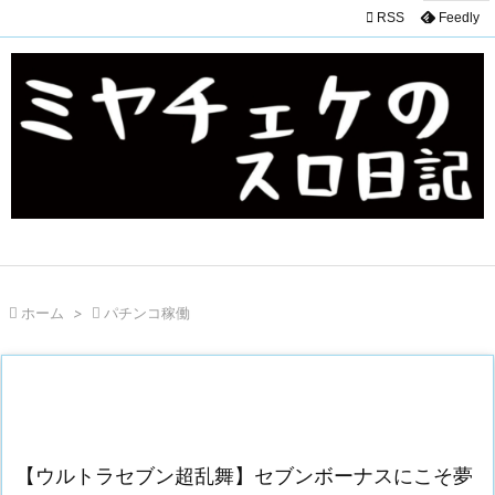

RSS
Feedly

ホーム
>

パチンコ稼働
【ウルトラセブン超乱舞】セブンボーナスにこそ夢