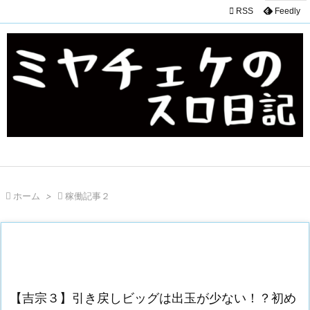

RSS
Feedly

ホーム
>

稼働記事２
【吉宗３】引き戻しビッグは出玉が少ない！？初め