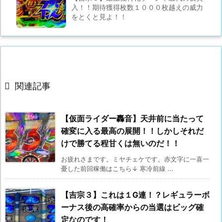
入！！期待獲得枚数１０００枚越えの威力
をとくと見よ！！

関連記事
【仮面ライダー轟音】天井前に当たって
確変に入る最高の展開！！しかしそれだ
けで勝てる程甘くは無いのだ！！
お疲れさまです。ミヤチェケです。赤文字に一喜一
憂した前回稼働はこちら↓ 寒冷前線 ...
【吉宗３】これは１G連！？レギュラーボ
ーナス後の高確率からの当選はビッグ確
定なのです！