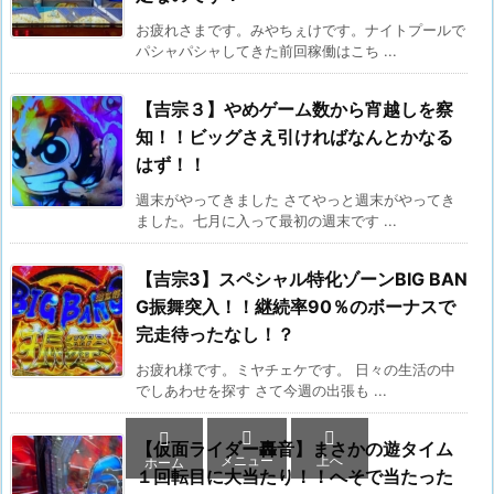
お疲れさまです。みやちぇけです。ナイトプールで
パシャパシャしてきた前回稼働はこち ...
【吉宗３】やめゲーム数から宵越しを察
知！！ビッグさえ引ければなんとかなる
はず！！
週末がやってきました さてやっと週末がやってき
ました。七月に入って最初の週末です ...
【吉宗3】スペシャル特化ゾーンBIG BAN
G振舞突入！！継続率90％のボーナスで
完走待ったなし！？
お疲れ様です。ミヤチェケです。 日々の生活の中
でしあわせを探す さて今週の出張も ...



【仮面ライダー轟音】まさかの遊タイム
メニュー
上へ
ホーム
１回転目に大当たり！！へそで当たった