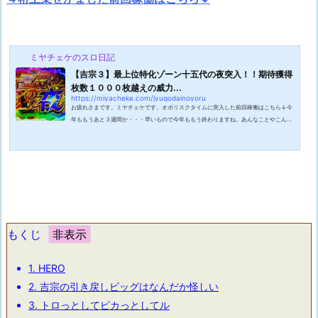
ミヤチェケのスロ日記
【吉宗３】最上位特化ゾーン十五代の夜突入！！期待獲得
枚数１０００枚越えの威力...
https://miyacheke.com/jyugodainoyoru
お疲れさまです。ミヤチェケです。オボリスクタイムに突入した前回稼働はこちら↓今
年ももうあと３週間か・・・早いもので今年ももう終わりますね。あんなことやこんな
事あったでしょう。嬉しかった事、悲しかった事。いついつまでも忘れない。とまあ、
そんな感慨深い気持ちは一切ないわけなんですけども今年はコロナの影響で色々ありま
したし個人的には釣りを始めた事が一番大きい出来事ですかね。もう今年の仕事など消
化試合だ！と思っていたのですが今年最後の出張が来週に控えていますのでまだまだ気
は抜けません！という訳で今週も...
もくじ
1.
HERO
2.
吉宗の引き戻しビッグはなんだか怪しい
3.
トロっとしてピカっとしてル