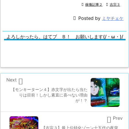

稼働記事２

吉宗３

Posted by
ミヤチェケ
よろしかったら、はてブ Ｂ！ お願いします(/・ω・)/

Next
【モンキーターン４】赤文字が出たら当た
りは目前！しかし素直に喜べない理由
が！？

Prev
【吉宗３】最上位特化ゾーン十五代の夜突