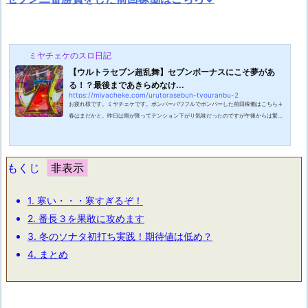
ミヤチェケのスロ日記
【ウルトラセブン超乱舞】セブンボーナスにこそ夢があ
る！？最後まであきらめなけ...
https://miyacheke.com/urutorasebun-tyouranbu-2
お疲れ様です。ミヤチェケです。ボンバーパワフルでボンバーした前回稼働はこちら↓
春はまだかと。昨日は雨が降ってテンション下がり気味だったのですが午後からは驚く
ほどの快晴になって気温も爆上がりだったので仕事終わりに海の様子を見に行きまし
た。良い感じに濁りが入って釣れそうな感じになってるのかと思ったら東宝映画のよう
になっていました。波がテトラポッドに当たってザパーンみたいな。流石に怖すぎたの
で車を停める事もなかったのですが少し残念でしたね。それにしても最近は非常に暖か
もくじ
くて過ごしやすいですね。４月のよ...
1.
寒い・・・寒すぎるぞ！
2.
番長３を果敢に攻めます
3.
冬のソナタ初打ち実践！期待値は低め？
4.
まとめ