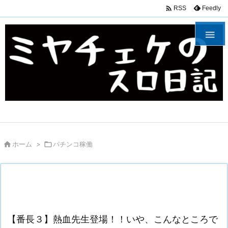

Feedly
RSS


ホーム
>

パチンコ稼働
【番長３】熱血先生登場！！いや、こんなところで