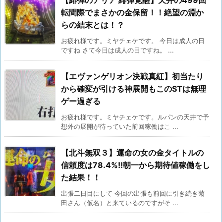
転間際でまさかの金保留！！絶望の淵か
らの結末とは！？
お疲れ様です。ミヤチェケです。 今日は成人の日
ですね さて今日は成人の日ですね。 ...
【エヴァンゲリオン決戦真紅】初当たり
から確変が引ける神展開もこのSTは無理
ゲー過ぎる
お疲れ様です。ミヤチェケです。ルパンの天井で予
想外の展開が待っていた前回稼働はこ ...
【北斗無双３】運命の女の金タイトルの
信頼度は78.4%!!朝一から期待値稼働をし
た結果！！
出張二日目にして 今回の出張も前回に引き続き菊
田さん（仮名）と来ているのですがそ ...