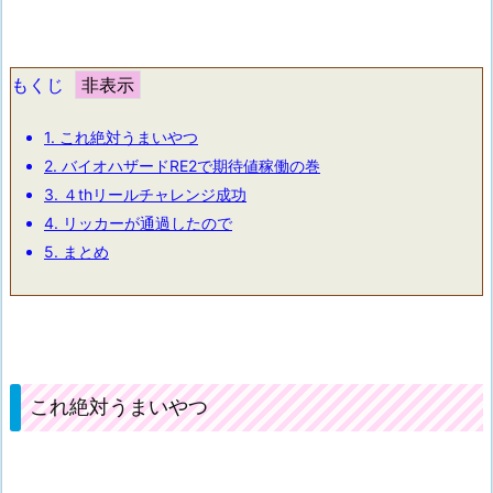
もくじ
1.
これ絶対うまいやつ
2.
バイオハザードRE2で期待値稼働の巻
3.
４thリールチャレンジ成功
4.
リッカーが通過したので
5.
まとめ
これ絶対うまいやつ