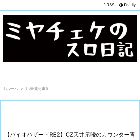

RSS
Feedly

ホーム
>

稼働記事5
【バイオハザードRE2】CZ天井示唆のカウンター青