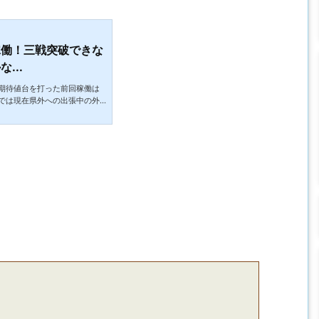
稼働！三戦突破できな
...
期待値台を打った前回稼働は
では現在県外への出張中の外
のですが出張といえばそのご
それが出来ないというのはせ
に外食しているかなんて正
食が原因でコロナにかかった
ーパーで買ったおつとめ品の