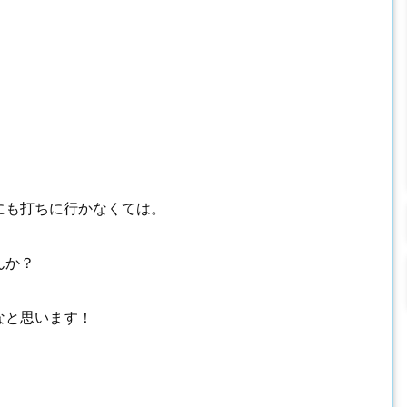
にも打ちに行かなくては。
んか？
なと思います！