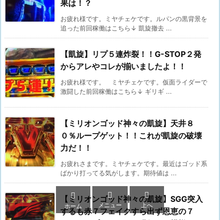
果は！？
お疲れ様です。ミヤチェケです。ルパンの黒背景を
追った前回稼働はこちら↓ 凱旋撤去 ...
【凱旋】リプ５連炸裂！！G-STOP２発
からアレやコレが揃いましたよ！！
お疲れ様です。 ミヤチェケです。仮面ライダーで
激闘した前回稼働はこちら↓ ギリギ ...
【ミリオンゴッド神々の凱旋】天井８
０％ループゲット！！これが凱旋の破壊
力だ！！
お疲れさまです。ミヤチェケです。最近はゴッド系
ばかり打ってる気がします。期待値は ...



【ミリオンゴッド神々の凱旋】SGG突入
メニュー
上へ
ホーム
するも赤７フェイクすら出ず恩恵の７