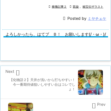

稼働記事２

凱旋
,
秘宝伝ザラスト

Posted by
ミヤチェケ
よろしかったら、はてブ Ｂ！ お願いします(/・ω・)/

Next
【化物語２】天井が浅いから打ちやすい！
今一番期待値狙いしやすい台はコレでし
ょ！

Prev