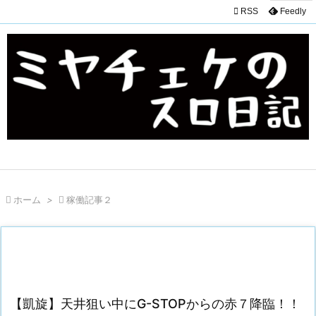

RSS
Feedly

ホーム
>

稼働記事２
【凱旋】天井狙い中にG-STOPからの赤７降臨！！