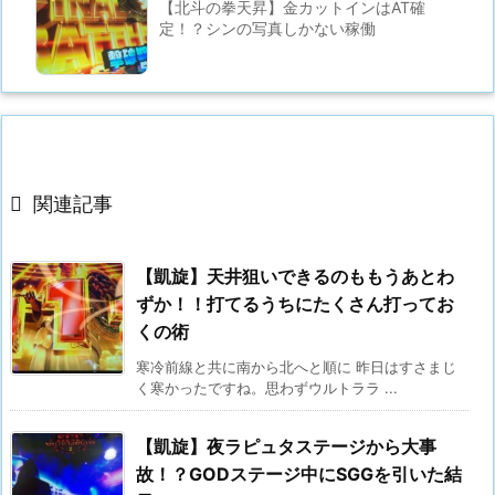
【北斗の拳天昇】金カットインはAT確
定！？シンの写真しかない稼働

関連記事
【凱旋】天井狙いできるのももうあとわ
ずか！！打てるうちにたくさん打ってお
くの術
寒冷前線と共に南から北へと順に 昨日はすさまじ
く寒かったですね。思わずウルトララ ...
【凱旋】夜ラピュタステージから大事
故！？GODステージ中にSGGを引いた結