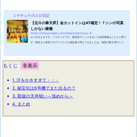
ミヤチェケのスロ日記
【北斗の拳天昇】金カットインはAT確定！？シンの写真
しかない稼働
https://miyacheke.com/hokutotensyou-4
おつかれさまです。ミヤチェケです。超倍倍チャンスを引いた前回稼働はこちら↓密で
す！最近また新型コロナウイルスの感染者が増えてきましたね。検査の数を増やしたか
らという事ですがこのペースは心配になりますね。せっかくパチンコ屋を始め飲食店な
ども通常営業を始めたというのにこのままではまた緊急事態宣言が出てしまいそうで
す。そうならない為にも今一度手洗いうがい等の対策をしっかりと行っていきましょ
う。しかしなんやかんや言うてもパチンコ店からの感染は聞かないですね。夜のお店か
もくじ
らよく出ているという事から向かい合...
1.
汗をかきすぎて・・・
2.
秘宝伝は6号機でまた出るの？
3.
凱旋の天井狙い～浅めから～
4.
まとめ