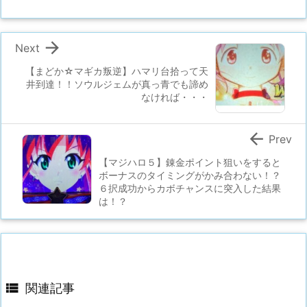

Next
【まどか☆マギカ叛逆】ハマリ台拾って天
井到達！！ソウルジェムが真っ青でも諦め
なければ・・・

Prev
【マジハロ５】錬金ポイント狙いをすると
ボーナスのタイミングがかみ合わない！？
６択成功からカボチャンスに突入した結果
は！？

関連記事