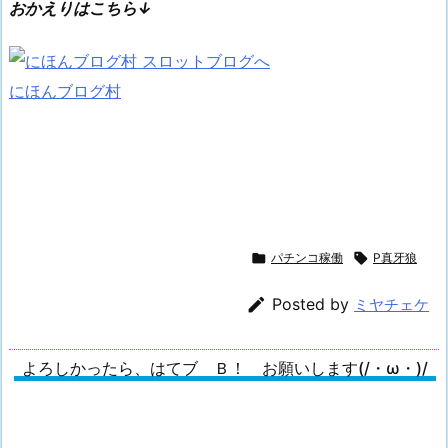
おかえりはこちら↓
にほんブログ村

パチンコ稼働

P真牙狼

Posted by
ミヤチェケ
よろしかったら、はてブ Ｂ！ お願いします(/・ω・)/