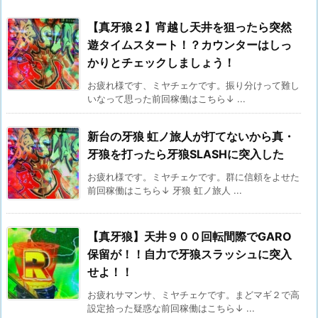
【真牙狼２】宵越し天井を狙ったら突然
遊タイムスタート！？カウンターはしっ
かりとチェックしましょう！
お疲れ様です、ミヤチェケです。振り分けって難し
いなって思った前回稼働はこちら↓ ...
新台の牙狼 虹ノ旅人が打てないから真・
牙狼を打ったら牙狼SLASHに突入した
お疲れ様です。ミヤチェケです。群に信頼をよせた
前回稼働はこちら↓ 牙狼 虹ノ旅人 ...
【真牙狼】天井９００回転間際でGARO
保留が！！自力で牙狼スラッシュに突入
せよ！！
お疲れサマンサ、ミヤチェケです。まどマギ２で高
設定拾った疑惑な前回稼働はこちら↓ ...