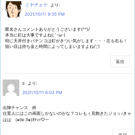
ミヤチェケ
より:
2021/10/11 9:35 PM
匿名さんコメントありがとうございます(^^)/
本当に釘は大事ですよね(;´･ω･)
特に天井付きパチンコは釘がきつい気がします・・・左も右も！
狙い目は持ち金と時間によってしまいますよね(‘;’)
返信
s
より:
2021/10/11 6:03 PM
出陣チャンス 終
仕置人にはこの画面しかないのかな？コレもぅ見飽きたジョッ♪きゃ
はは (๑ŏε ŏ๑)ｵﾁｭｯ♡〜
返信