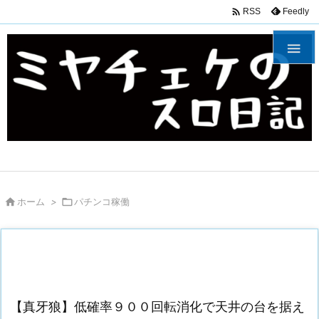

Feedly
RSS


ホーム
>

パチンコ稼働
【真牙狼】低確率９００回転消化で天井の台を据え