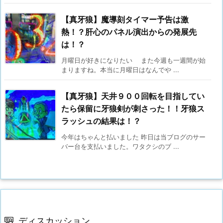
【真牙狼】魔導刻タイマー予告は激
熱！？肝心のパネル演出からの発展先
は！？
月曜日が好きになりたい また今週も一週間が始
まりますね。本当に月曜日はなんでや ...
【真牙狼】天井９００回転を目指してい
たら保留に牙狼剣が刺さった！！牙狼ス
ラッシュの結果は！？
今年はちゃんと払いました 昨日は当ブログのサー
バー台を支払いました。ワタクシのブ ...
ディスカッション