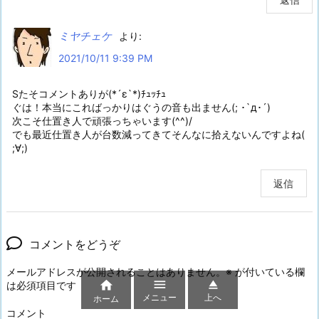
ミヤチェケ
より:
2021/10/11 9:39 PM
Sたそコメントありが(*´ε`*)ﾁｭｯﾁｭ
ぐは！本当にこればっかりはぐうの音も出ません(; ･`д･´)
次こそ仕置き人で頑張っちゃいます(^^)/
でも最近仕置き人が台数減ってきてそんなに拾えないんですよね(
;∀;)
返信
コメントをどうぞ
メールアドレスが公開されることはありません。
※
が付いている欄



は必須項目です
メニュー
上へ
ホーム
コメント