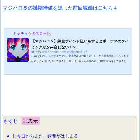
マジハロ５の謎期待値を追った前回稼働はこちら↓
ミヤチェケのスロ日記
【マジハロ５】錬金ポイント狙いをするとボーナスのタイ
ミングがかみ合わない！？...
https://miyacheke.com/majiharo5-25
お疲れ様です。ミヤチェケです。北斗無双３の天井狙いをした前回稼働はこちら↓昨日
は釣りインBBQをやってきました昨日はお昼から会社の釣り仲間とBBQをしてきまし
た！１２時集合だったのですがここ最近の季節外れの気温により開始と同時に汗だくで
した。せっかく涼しくなってきてからの日中ＢＢＱを狙ったのにこれでは元も子もあり
ませんね。そして今回も釣りをしながらBBQを楽しむというテーマだったのにも関わら
ず結局ＢＢＱと釣りの割合は8:2くらいでした。まあ暑かったので仕方ないですけど
ね。そもそも開始当初は一人しか釣竿を浜...
もくじ
1.
今日からまた一週間がはじまる