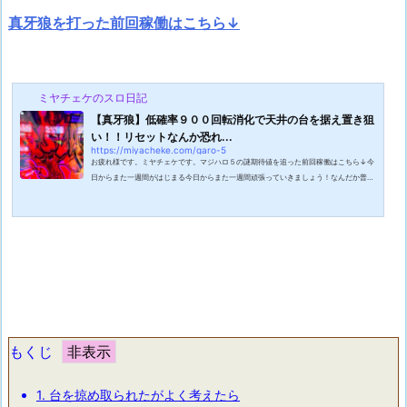
真牙狼を打った前回稼働はこちら↓
ミヤチェケのスロ日記
【真牙狼】低確率９００回転消化で天井の台を据え置き狙
い！！リセットなんか恐れ...
https://miyacheke.com/garo-5
お疲れ様です。ミヤチェケです。マジハロ５の謎期待値を追った前回稼働はこちら↓今
日からまた一週間がはじまる今日からまた一週間頑張っていきましょう！なんだか普通
に月曜日から一週間を始めるのが久しぶりなんですよね。最近は連休を取っていたり休
日出勤していたりで変則的な日程を過ごしていました。だからこそ久しぶりの通常の月
曜日が嫌で嫌で仕方がないです。週末が楽しかった時ほど月曜日が憂鬱になりますよ
ね。ちなみに土曜日にはしゃぎ過ぎたせいで日曜日は寝坊しました。寝坊するとその日
一日がもう終わった・・・って思っ...
もくじ
1.
台を掠め取られたがよく考えたら