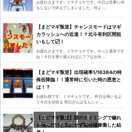
お疲れさまです。ミヤチェケです。今日は見事に何
もしないで終えてしまいました。何よ ...
【まどマギ叛逆】チャンスモードはマギ
カラッシュへの近道！？北斗有利区間狙
いもして〼！
お疲れさまです。ミヤチェケです。やっと週末です
ね！今日を乗り越えればムフフなお休 ...
【まどマギ叛逆】出現確率1/16384の特
殊役降臨！！通常時に引いた時の恩恵と
は！？
お疲れ様です。ミヤチェケです。 昨日を悔いるよ
り今日を頑張る 明日がんばるんじゃ ...



【まどマギ叛逆】謎のタイミングで穢れ
メニュー
上へ
ホーム
が飛んだけど気にせず期待値稼働した結