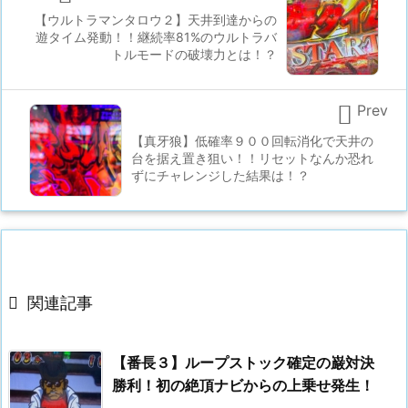
【ウルトラマンタロウ２】天井到達からの
遊タイム発動！！継続率81%のウルトラバ
トルモードの破壊力とは！？

Prev
【真牙狼】低確率９００回転消化で天井の
台を据え置き狙い！！リセットなんか恐れ
ずにチャレンジした結果は！？

関連記事
【番長３】ループストック確定の巌対決
勝利！初の絶頂ナビからの上乗せ発生！