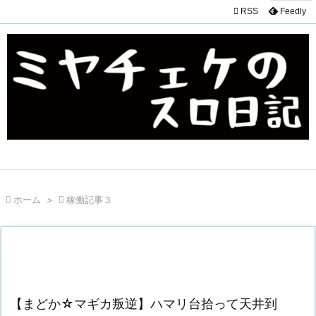

RSS
Feedly

ホーム
>

稼働記事３
【まどか☆マギカ叛逆】ハマリ台拾って天井到