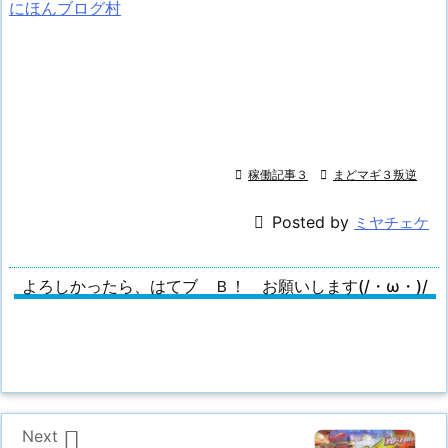
にほんブログ村

稼働記事３

まどマギ３叛逆

Posted by
ミヤチェケ
よろしかったら、はてブ Ｂ！ お願いします(/・ω・)/

Next