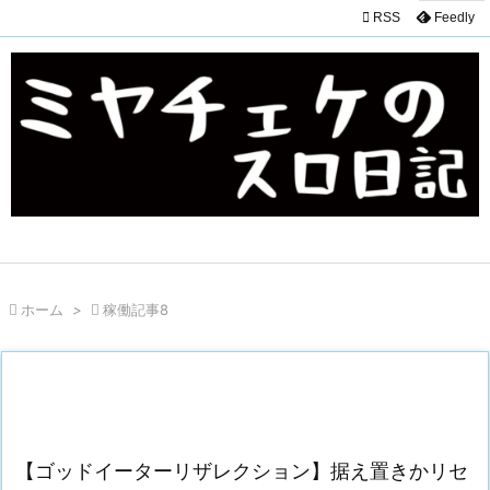

RSS
Feedly

ホーム
>

稼働記事8
【ゴッドイーターリザレクション】据え置きかリセ