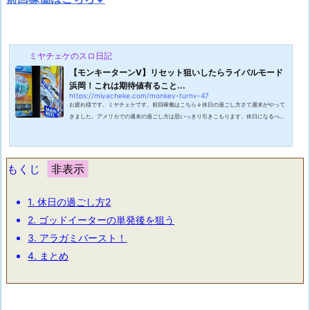
ミヤチェケのスロ日記
【モンキーターンV】リセット狙いしたらライバルモード
浜岡！これは期待値有ること...
https://miyacheke.com/monkey-turnv-47
お疲れ様です。ミヤチェケです。前回稼働はこちら↓休日の過ごし方さて週末がやって
きました。アメリカでの週末の過ごし方は思いっきり引きこもります。休日になるべく
記事を書き溜めておきたいところ。なのですがついついyou tubeを見始めて一日を終え
ることもしばしば。最近は令和の虎とリアルバリューにハマっていて見始めると止まり
ません。海外での貴重な休日の時間をそんな事に費やすのはどうなのかと思う反面歩い
て行ける範囲の店はもう大体行ってしまっているので行きたいところもあまりないので
もくじ
す。アメリカでの休日の過ごし方...
1.
休日の過ごし方2
2.
ゴッドイーターの単発後を狙う
3.
アラガミバースト！
4.
まとめ