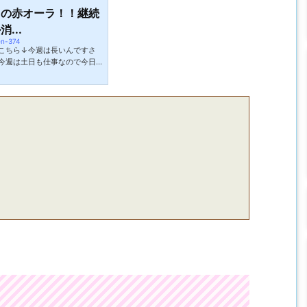
りの赤オーラ！！継続
...
en-374
こちら↓今週は長いんですさ
今週は土日も仕事なので今日
ではあるのですが仕事が辛い
じる事が出来ます。空腹は一
じゃないですか。天井が遠け
えを間違えました。そんな間
斗の価値はこの日はマイホに