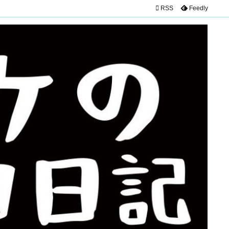

RSS
Feedly