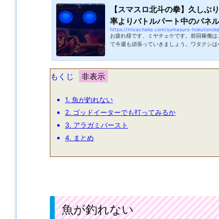
【スマスロ北斗の拳】久しぶ
率よりバトルパート中のパネル消
https://miyacheke.com/sumasuro-hokutonok
お疲れ様です、ミヤチェケです。前回稼働は
て今週も頑張っていきましょう。ワタクシは
からの一週間は長いんですよね・・・。憂鬱
からこそその先の休日で幸せをより濃密に感
番のスパイス的な事ですね。天井狙いもそう
もくじ
れば遠いほど・・・・辛いですね。完全に例
違いをしつつ今週もミヤチェケ始めます。北
やってきました。期待値を求めて店内を...
1.
魚が釣れない
2.
ゴッドイーターでも打ってみるか
3.
アラガミバースト
4.
まとめ
魚が釣れない