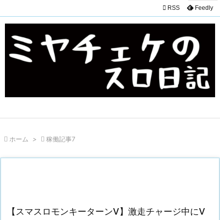

RSS
Feedly

ホーム
>

稼働記事7
【スマスロモンキーターンV】激走チャージ中にV