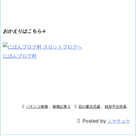
おかえりはこちら↓
にほんブログ村

パチンコ稼働
,
稼働記事３

花の慶次武威
,
銭形平次疾風

Posted by
ミヤチェケ