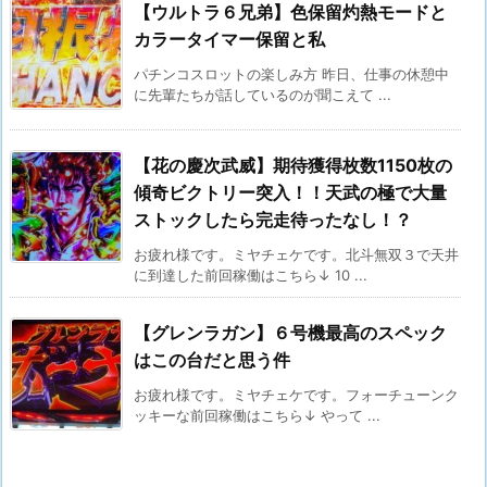
【ウルトラ６兄弟】色保留灼熱モードと
カラータイマー保留と私
パチンコスロットの楽しみ方 昨日、仕事の休憩中
に先輩たちが話しているのが聞こえて ...
【花の慶次武威】期待獲得枚数1150枚の
傾奇ビクトリー突入！！天武の極で大量
ストックしたら完走待ったなし！？
お疲れ様です。ミヤチェケです。北斗無双３で天井
に到達した前回稼働はこちら↓ 10 ...
【グレンラガン】６号機最高のスペック
はこの台だと思う件
お疲れ様です。ミヤチェケです。フォーチューンク
ッキーな前回稼働はこちら↓ やって ...