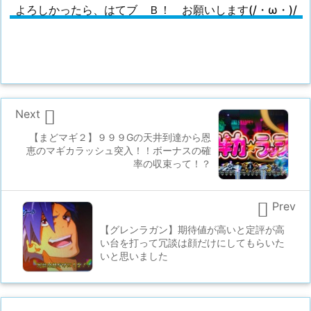
よろしかったら、はてブ Ｂ！ お願いします(/・ω・)/

Next
【まどマギ２】９９９Gの天井到達から恩
恵のマギカラッシュ突入！！ボーナスの確
率の収束って！？

Prev
【グレンラガン】期待値が高いと定評が高
い台を打って冗談は顔だけにしてもらいた
いと思いました