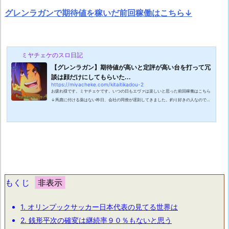
グレンラガンで期待値を稼いだ前回稼働はこちら↓
ミヤチェケのスロ日記
【グレンラガン】期待値が高いと定評が高い台を打って冗
談は顔だけにしてもらいた...
https://miyacheke.com/kitaitikadou-2
お疲れ様です。ミヤチェケです。いつの日もエヴァは楽しいと思った前回稼働はこちら
↓馬鹿に付ける薬はない昨日、会社の同僚が遅刻してきました。釣り好きの人なので釣
りに夢中になって遅刻してきたのだろうくらいに思っていたらなんと釣りの最中に怪我
をして病院に行ってきたという事でした。病院に行くほどの怪我って何があったんだと
思ったのですが聞いてみると大きな魚がかかり巻き上げてきたのですが波打ち際で魚か
らルアーが外れて勢いよく自分の方にルアーが飛んできて自分に刺さったという事でし
た。もう聞いただけでゾクッとし...
もくじ
1.
オリンプックサッカー日本代表の見てる世界は
2.
銭形平次の確変は継続率９０％もないと思う