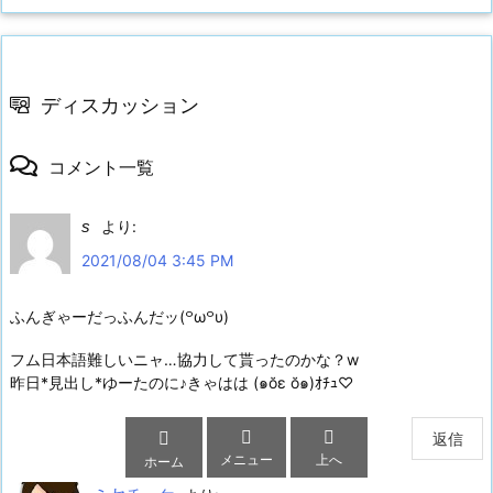
ディスカッション
コメント一覧
s
より:
2021/08/04 3:45 PM
ふんぎゃーだっふんだッ(꒪ω꒪υ)
フム日本語難しいニャ…協力して貰ったのかな？w
昨日*見出し*ゆーたのに♪きゃはは (๑ŏε ŏ๑)ｵﾁｭ♡



返信
メニュー
上へ
ホーム