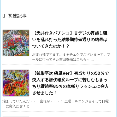

関連記事
【天井付きパチンコ】甘デジの宵越し狙
いを乱れ打った結果期待値通りの結果は
ついてきたのか！？
お疲れ様ですます。ミヤチェケでございま〜す。プ
ールに行ってきた前回稼働はこちら↓ ...
【銭形平次 疾風Ver】初当たりの50％で
突入する潜伏確変ループに苦しむもきっ
ちり継続率85％の鬼斬りラッシュに突入
させました！
溜まっていたんだ・・・疲れが・・・！ 土曜日をエンジョイして日曜
日に突入だぜ！と ...