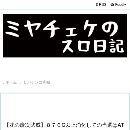

RSS
Feedly

ホーム
>

パチンコ稼働
【花の慶次武威】８７０G以上消化しての当選はAT