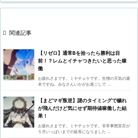

関連記事
【リゼロ】通常Bを拾ったら勝利は目
前！？レムとイチャつきたいと思った稼
働
お疲れさまです。ミヤチェケです。生憎の天気の週
末ですね。みなさんいかがお過ごしで ...
【まどマギ叛逆】謎のタイミングで穢れ
が飛んだけど気にせず期待値稼働した結
果！
お疲れさまです。ミヤチェケです。非常事態宣言が
５月いっぱいまでの延長になりました ...