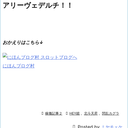
アリーヴェデルチ！！
おかえりはこちら↓
にほんブログ村

稼働記事２

HEY鏡
,
北斗天昇
,
閃乱カグラ

Posted by
ミヤチェケ