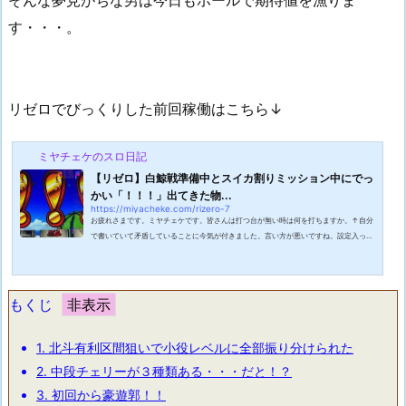
そんな夢見がちな男は今日もホールで期待値を漁りま
す・・・。
リゼロでびっくりした前回稼働はこちら↓
ミヤチェケのスロ日記
【リゼロ】白鯨戦準備中とスイカ割りミッション中にでっ
かい「！！！」出てきた物...
https://miyacheke.com/rizero-7
お疲れさまです。ミヤチェケです。皆さんは打つ台が無い時は何を打ちますか。↑自分
で書いていて矛盾していることに今気が付きました。言い方が悪いですね。設定入って
そうな台、期待値がある台が無い時どんな台を打つかと聞きたかったわけです。ミヤチ
ェケは好きな台を打つ傾向にあります。所謂、趣味打ちというやつですね。期待値稼働
を銘打っておきながら趣味打ちとはどないやねん！と、お思いになる方もいるかと思い
ますが。人間だもの。たまには好きな台を打ったりします。以前は初代まどマギをよく
もくじ
ヒラで打っていました。その結果...
1.
北斗有利区間狙いで小役レベルに全部振り分けられた
2.
中段チェリーが３種類ある・・・だと！？
3.
初回から豪遊郭！！