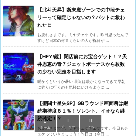
【北斗天昇】断末魔ゾーンでの中段チェ
リーって確定じゃないの？バットに救わ
れた日
お疲れさまです。ミヤチェケです。昨日思ったんで
すけど日本の何％くらいの人が祝日が ...
【HEY!鏡】閉店前にお宝台ゲット！？天
井恩恵の青７ジェットボーナスから枚数
の少ない完走を目指します
暖かくというか暑い 最近は暖かくなってきて早朝
に釣りに行くのも気軽にいけるように ...
【聖闘士星矢SP】GBラウンド画面瞬は継
続期待度８１％！ソレント、イオなら継
続確定！？



メニュー
上へ
ホーム
お疲れさまです。ミヤチェケチェケです。今日もチ
ェケっていきましょう！昨日は（今日 ...