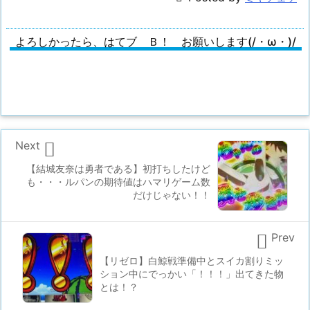
よろしかったら、はてブ Ｂ！ お願いします(/・ω・)/

Next
【結城友奈は勇者である】初打ちしたけど
も・・・ルパンの期待値はハマリゲーム数
だけじゃない！！

Prev
【リゼロ】白鯨戦準備中とスイカ割りミッ
ション中にでっかい「！！！」出てきた物
とは！？