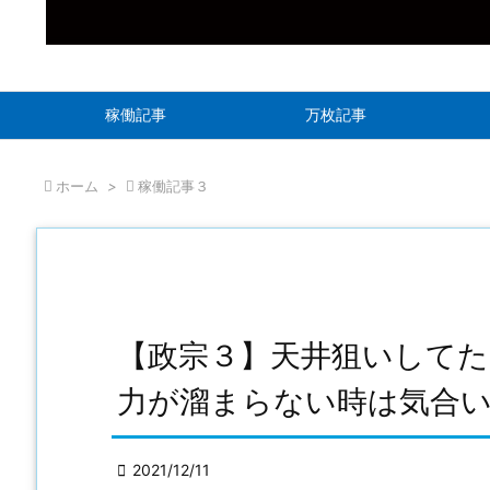
稼働記事
万枚記事

ホーム
>

稼働記事３
【政宗３】天井狙いしてた
力が溜まらない時は気合

2021/12/11