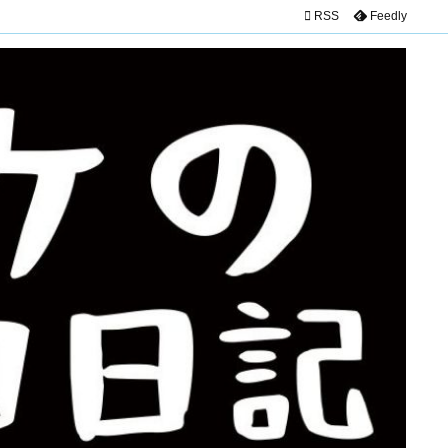

RSS
Feedly