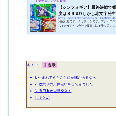
ミヤチェケのスロ日記
【シンフォギア】最終決戦で
度は３９％!?しかし赤文字発生の
https://miyacheke.com/tenjyoutukipatinko-41
お疲れ様です。ミヤチェケです。マジハロ５
ら↓だがしかし会社で後輩に駄菓子を貰いま
ビッグカツのペヤング味。懐かしの駄菓子も
だなとしみじみ思いました。最近は駄菓子を
なくなったのでどこで駄菓子を買っているの
言われました。業者か！問屋で買うとバラで
るのでお得です。後輩はいろんな駄菓子を問
お時間に子供に毎日１００円分のお菓子...
もくじ
1.
生まれてきたことに意味があるなら
2.
政宗３の天井狙いをしてみました
3.
真田丸攻城戦突入！
4.
まとめ