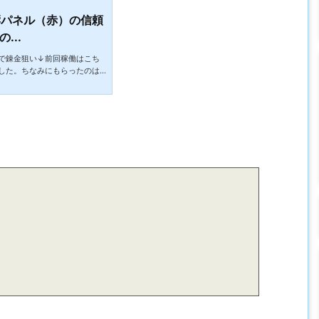
響パネル（赤）の信頼
...
で錬金狙い↓前回稼働はこち
した。ちなみにもらったのは
いつの間にか進化しているん
売っているところもあまり見
か聞くと問屋で買っていると
は買えないものの割安で買え
屋で仕入れてきて家でおやつ