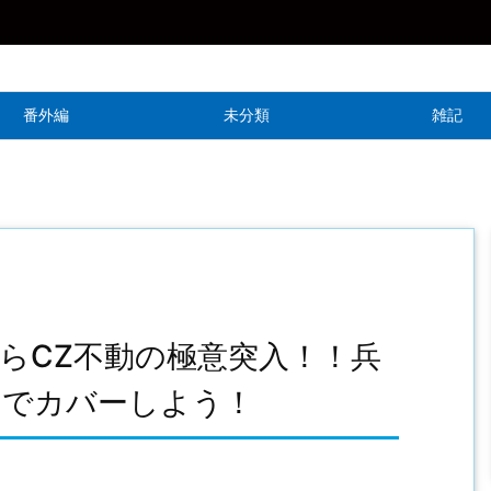
番外編
未分類
雑記
らCZ不動の極意突入！！兵
いでカバーしよう！